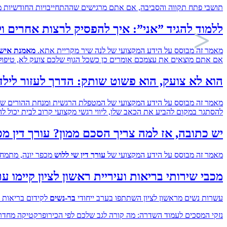
תושבי פתח תקווה והסביבה, אם אתם מרגישים שההתחייבויות החודשיות מת
ללמוד להגיד ”אני”: איך להפסיק לרצות אחרים ו
מאמר זה מבוסס על הידע המקצועי של לנה שיר מקריית אתא.
מאמנת אישית/קריירה מוסמכת,
אם אתם מוצאים את עצמכם אומרים כן כשכל הגוף שלכם צועק לא, טיפול 
הוא לא צועק, הוא פשוט שותק: הדרך לעזור לילד
מאמר זה מבוסס על הידע המקצועי של המטפלת הרגשית ומנחת ההורים שרון
להסתגר במקום להביע את הכאב שלו, ליווי רגשי מקצועי קרוב לבית יכול לה
יש כתובה, אז למה צריך הסכם ממון? עורך דין מכ
מאמר זה מבוסס על הידע המקצועי של
עורך דין שי ללוש
מכפר יונה, מתמחה
מכבי שירותי בריאות ועיריית ראשון לציון קיימו ע
עשרות נשים מראשון לציון השתתפו בערב ייחודי
בר-נשים
לקידום בריאות 
נזקי המסכים לעמוד השדרה: מה קורה לגב שלכם לפי הכירופרקטיקה מחדר