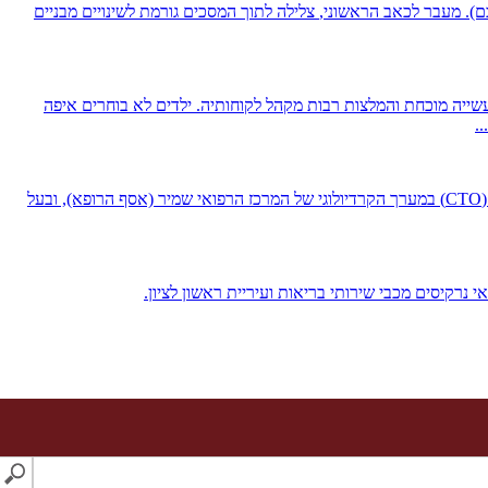
ם).
מעבר לכאב הראשוני,
צלילה לתוך המסכים גורמת לשינויים מבניים
שייה מוכחת והמלצות רבות מקהל לקוחותיה. ילדים לא בוחרים איפה
.
מאמר זה מבוסס על הידע המקצועי של דוקטור איליה ליטובציק ממרפאת הלב ראשון לציון. קרדיולוג ומצנתר בכיר, מנהל תחום חסימות כליליות כרוניות (CTO) במערך הקרדיולוגי של המרכז הרפואי שמיר (אסף הרופא), ובעל
י נרקיסים מכבי שירותי בריאות ועיריית ראשון לציון.