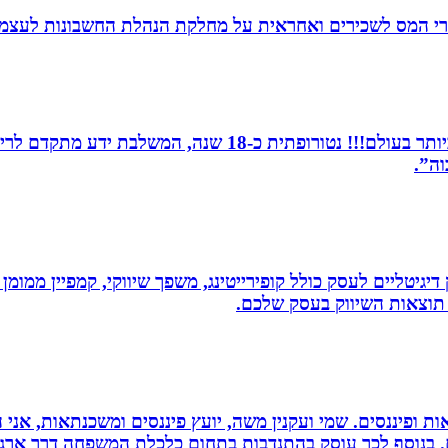
זרי המס לשכירים ואחראית על מחלקת הנהלת החשבונות לעצמ
מומחית לשילוב בין תדרים ותודעה- כלי הריפוי החזקים ביותר 
וה”.
ווק דיגיטליים לעסק כולל קופירייטינג, משפך שיווקי, קמפיין ממ
תוצאות השיווק בעסק שלכם.
ות ופיננסים. שמי ועקנין משה, יועץ פיננסים ומשכנתאות, אני
ם. בנוסף לכך עוסק בהתנדבות בתחום כלכלת המשפחה דרך ארגו