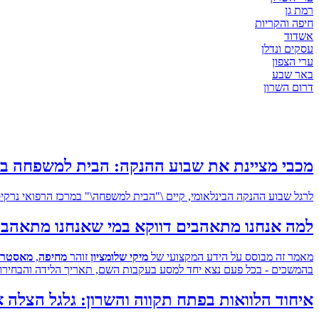
רמת גן
חיפה והקריות
אשדוד
עסקים ונדלן
ערי הצפון
באר שבע
דרום השרון
מכבי מציינת את שבוע ההנקה: הבית למשפחה בר
לרגל שבוע ההנקה הבינלאומי, קיים \"הבית למשפחה\" במרכז הרפואי נרקיסי
למה אנחנו מתאהבים דווקא במי שאנחנו מתאהבים 
מאמר זה מבוסס על הידע המקצועי של
מיקי שלומציון
זוהר
מחיפה
,
מאסטר ב
בהמשכים - בכל פעם נצא יחד למסע בעקבות השם, תאריך הלידה והבחירות
איחוד הלוואות בפתח תקווה והשרון: גלגל הצלה