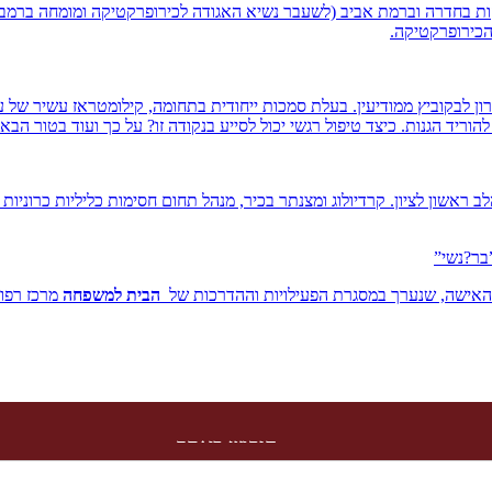
יקות בחדרה וברמת אביב (לשעבר נשיא האגודה לכירופרקטיקה ומומחה ברמב
כירופרקטיקה.
 לבקוביץ ממודיעין. בעלת סמכות ייחודית בתחומה, קילומטראז עשיר של ע
ד הגנות. כיצד טיפול רגשי יכול לסייע בנקודה זו? על כך ועוד בטור הבא..
”בר?נשי”
האישה, שנערך במסגרת הפעילויות וההדרכות של
הבית למשפחה
מרכז רפוא
חיפוש באתר