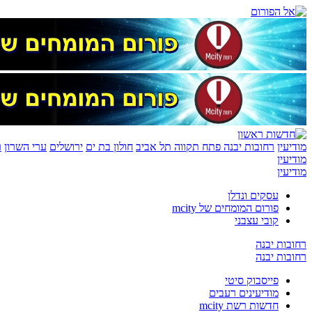
מודיעין
רחובות יבנה
פתח תקווה
תל אביב
חולון בת ים
ירושלים
ערי השרון
ר
מודיעין
מודיעין
עסקים ונדלן
פורום המומחים של mcity
קובי עצבני
רחובות יבנה
רחובות יבנה
פייסבוק סיטי
מודיעינים רעבים
חדשות רשת mcity