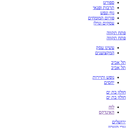
ספורט
תרבות ופנאי
גוף ונפש
פורום המומחים
עסקים ונדלן
פתח תקווה
פתח תקווה
עשינו עסק
המקצוענים
תל אביב
תל אביב
נופש ותיירות
יחסים
חולון בת ים
חולון בת ים
לוח
האינדקס
ירושלים
ערי השרון