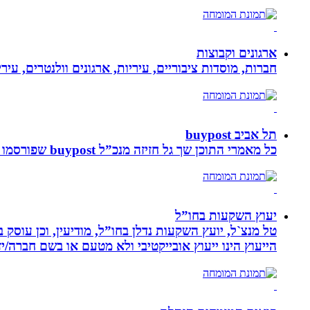
ארגונים וקבוצות
חברות, מוסדות ציבוריים, עיריות, ארגונים וולנטרים, עי
תל אביב buypost
כל מאמרי התוכן שך גל חזיזה מנכ”ל buypost שפורסמו באתר תל אביב ברשת mcity
יעוץ השקעות בחו”ל
טל מנצ`ל, יועץ השקעות נדלן בחו”ל, מודיעין, וכן עו
הייעוץ הינו ייעוץ אובייקטיבי ולא מטעם או בשם חברה/י