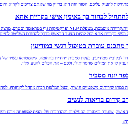
חילות להעיק עליכם, הטור הזה הוא בדיוק מה שאתם צריכים לקרוא היום.
להתחיל לבחור בך באימון אישי בקריית אתא
 מטפלת NLP ופרקטיקות גוף בטראומה וסטרס, מרצה לטראומה ושפת גוף
רגשי בקריית אתא יכול להיות הצעד הראשון בדרך להחזרת השליטה לחיים
 מתכנס עוברת בטיפול רגשי במודיעין
 לבקוביץ ממודיעין. בעלת סמכות ייחודית בתחומה, קילומטראז עשיר של 
עניק לו את המילים שחסרות לו, ולכם – את הכלים להגיע אליו.
פר יונה מסביר
 במתן שירותים משפטיים וגישור, ובעל המלצות רבות מקהל לקוחותיו. למה 
רב קידום בריאות לנשים
האישה, שנערך במסגרת הפעילויות וההדרכות של
הבית למשפחה
מרכז רפוא
ה?