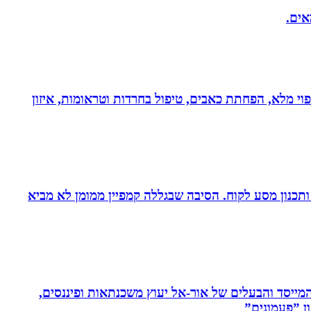
אים.
בעולם!!! נטורופתית כ-18 שנה, המשלבת ידע מתקדם לריפוי מלא, הפחתת כאבים, טיפול בחרדות וטראומות, איזון
ומן ותכנון מסע לקוח. הסיבה שבגללה קמפיין ממומן לא מביא
 המייסד והבעלים של אור-אל יעוץ משכנתאות ופיננסים,
ן ”פעמונים”