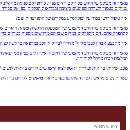
מאמר זה מבוסס על הידע של דוקטור רונן מנדי, כירופרקט מנוסה מהקלינ
עמוקים בעמוד השדרה שפוגעים ביציבה ובבריאות הכללית,
כפי שמסבירה ה
איך טיפול רגשי במודיעין יכול לסייע במקרים של התפרצויות זעם?
מאמר זה מבוסס על הידע המקצועי של המטפלת הרגשית ומנחת ההורים שרון
להתפרק סתם. הם מתפרקים במקום שבו הם מרגישים מספיק בטוחים כדי להורי
איך מתבצע אבחון לבבי מקיף? מדריך לבדיקות הלב במרפאה בראשון לציון
המלצות רבות מקהל לקוחותיו.
מכבי שירותי בריאות ועיריית ראשון לציון קיימו ערב קידום בריאות לנשים 
עשרות נשים מראשון לציון השתתפו בערב ייחודי
בר-נשים
לקידום בריאות 