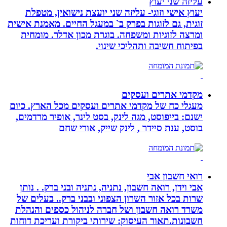
עליזה שני יעוץ
יעוץ אישי וזוגי- עליזה שני יועצת נישואין, מטפלת
זוגית, גם לזוגות בפרק ב` במעגל החיים. מאמנת אישית
ומרצה לזוגיות ומשפחה. בוגרת מכון אדלר. מומחית
בפיתוח חשיבה ותהליכי שינוי.
מקדמי אתרים ועסקים
מעגלי כח של מקדמי אתרים ועסקים מכל הארץ. כיום
ישנם: בייפוסט, מגה לינק, בסט לינר, אופיר מרדמים,
בוסט, ענת סיידר , לינק שייק, אורי שחם
רואי חשבון אבי
אבי וידן, רואה חשבון, נתניה, נתניה ובני ברק. . נותן
שרות בכל אזור השרון הצפוני ובבני ברק.. בעלים של
משרד רואה חשבון ושל חברה לניהול כספים והנהלת
חשבונות.תאור העיסוק: שירותי ביקורת ועריכת דוחות