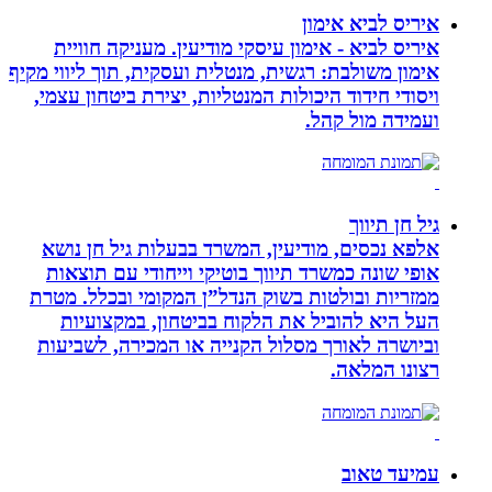
איריס לביא אימון
איריס לביא - אימון עיסקי מודיעין. מעניקה חוויית
אימון משולבת: רגשית, מנטלית ועסקית, תוך ליווי מקיף
ויסודי חידוד היכולות המנטליות, יצירת ביטחון עצמי,
ועמידה מול קהל.
גיל חן תיווך
אלפא נכסים, מודיעין, המשרד בבעלות גיל חן נושא
אופי שונה כמשרד תיווך בוטיקי וייחודי עם תוצאות
ממזריות ובולטות בשוק הנדל”ן המקומי ובכלל. מטרת
העל היא להוביל את הלקוח בביטחון, במקצועיות
וביושרה לאורך מסלול הקנייה או המכירה, לשביעות
רצונו המלאה.
עמיעד טאוב