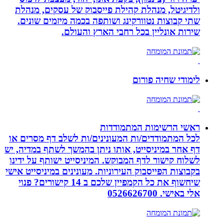
ולדיגיטל, מנהלת קהילת פייסבוק של עסקים, מנהלת
שתי קבוצות נטוורקינג ושותפה בכמה מיזמים שונים.
שירות אונליין בכל רחבי הארץ והעולם.
לימודי שחיה פורום
ראשי הרשימות המתמודדות
לכל המתמודדים/ות המעונינים/ות לשלב דף מסרים או
דף אחר במיניסייט, אותו ניתן בהמשך לשתף במדיה, יש
לשלוח קישור לדף המבוקש. המיניסייט ישותף על ידינו
בקבוצות הפייסבוק העירוניות. מעונינים במיניסייט אישי
שיחשוף את כל הקמפיין שלכם ב 14 קישורים? פנוי
אלי באישי. 0526626700