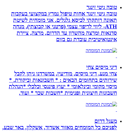
טובה גיטי זינגר
טובה גיטי זינגר אחות טיפול נמרץ במקצועי בעקבות
תאונה רותקתי לכיסא גלגלים. אני מומחית לשיטת
ATH- ליווי לריפוי עצמי (פרטני או קבוצתי), מנחה
סדנאות ומרצה מהשרון עד הדרום, מרצה, ציירת
אינטואיטיבית עובדת גם בזום
דיני מיסים צחי
צחי מנע, דיני מיסים, מודיעין, במשרדנו ניתן לקבל
שירותים בתחומים הבאים : * חשבונאות וביקורת. *
מיסוי מקומי ובינלאומי * יעוץ פיננסי וכלכלי *הנהלת
חשבונות חיצונית ופנימית *חשבות שכר * ועוד.
מעגל דרום
לפניכם כל המומחים מאזור אשדוד, אשקלון, באר שבע,