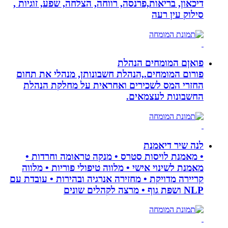
דיכאון, בריאות,פרנסה, רווחה, הצלחה, שפע, זוגיות ,
סילוק עין רעה
פואןם המומחים הנהלת
פורום המומחים.,הנהלת חשבונותן, מנהלי את תחום
החזרי המס לשכירים ואחראית על מחלקת הנהלת
החשבונות לעצמאים.
לנה שיר דיאמנת
• מאמנת לויסות סטרס • מנקה טראומה וחרדות •
מאמנת לשינוי אישי • מלווה טיפולי פוריות • מלווה
קריירה מדויקת • מחזירה אנרגיה ובהירות • עובדת עם
NLP ושפת גוף • מרצה לקהלים שונים