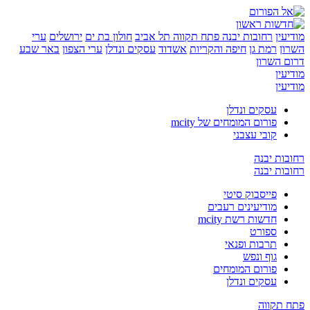
יעין
רחובות יבנה
פתח תקווה
תל אביב
חולון בת ים
ירושלים
ערי
רון
רמת גן
חיפה והקריות
אשדוד
עסקים ונדלן
ערי הצפון
באר שבע
ום השרון
יעין
יעין
עסקים ונדלן
פורום המומחים של mcity
קובי עצבני
בות יבנה
בות יבנה
פייסבוק סיטי
מודיעינים רעבים
חדשות רשת mcity
ספורט
תרבות ופנאי
גוף ונפש
פורום המומחים
עסקים ונדלן
ח תקווה