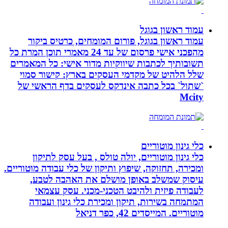
עמוד ראשון בגוגל
עמוד ראשון בגוגל, פורום המומחים, כרטיס ביקור
מהפכני אישי פרסום של עד 24 מאמרי תוכן המרת כל
תשובותיך לכתבות שיווקיות מדור אישי: כל המאמרים
שלל הלהיט של מקדמי העסקים בארץ: קישור סמוי
`שתול` בכל כתבה אינדקס לעסקים בדף הראשי של
Mcity
כלי גינון מוטוריים
כלי גינון מוטוריים, יולה טולס , בעל עסק לתיקון
ומכירה, תחזוקה, שיפוץ ותיקון של כלי עבודה מוטוריים.
עיסוק שמשלב באופן מושלם את האהבה לטבע,
לעבודה פיזית ולהיבט הטכני-מכני. עסק עצמאי
המתמחה בשירות, תיקון ומכירת כלי גינון ועבודה
מוטוריים. המייסדים 42, כפר דניאל