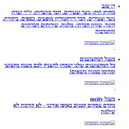
רן שגב
מחזיק תיק: נוער וצעירים. חבר בוועדות: יו”ר ועדת
נוער וצעירים, חבר דירקטוריון מופעים, כספים, ביקורת,
חינוך, שוויון חברתי, מלגות, שירותים חברתיים
והתנדבות
מעגל המקצוענים
כל המקצוענים שלנו ישמחו להעניק לכם מענה מקצועי
ומהימן במגוון נושאים!
מעגל mcity
מקדם עסקים קטנים באופן אורגני - לא קודמת לא
שילמת