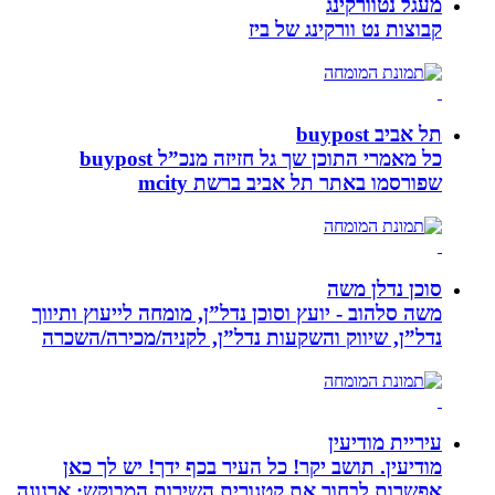
מעגל נטוורקינג
קבוצות נט וורקינג של ביז
תל אביב buypost
כל מאמרי התוכן שך גל חזיזה מנכ”ל buypost
שפורסמו באתר תל אביב ברשת mcity
סוכן נדלן משה
משה סלהוב - יועץ וסוכן נדל”ן, מומחה לייעוץ ותיווך
נדל”ן, שיווק והשקעות נדל”ן, לקניה/מכירה/השכרה
עיריית מודיעין
מודיעין. תושב יקר! כל העיר בכף ידך! יש לך כאן
אפשרות לבחור את קטגורית השירות המבוקש: ארנונה,