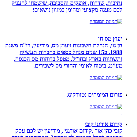
נתיבות, שדרות, אופקים והסביבה, שישמחו להעניק
לכם מענה מקצועי ומהימן במגוון נושאים!
יעוץ מס חן
חן נוי, הנהלת חשבונות ויעוץ מס, מודיעין, רו”ח משנת
1988. כ15 שנים מנהל כספים בחברות תעשייה
ותשתיות בארץ ובחו”ל. מטפל בדוחות מס הכנסה,
מע”מ, ביטוח לאומי והחזרי מס לשכירים.
פורום המומחים נטוורקינג
קידום אורגני קובי
קובי כהן אור ,קידום אורגני , מודיעין יש לכם עסק