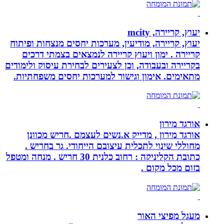
יעוץ, קריירה, mcity
יעוץ, קריירה, מודיעין, מערכות יחסים מנצחות ופיתוח
קריירה . ימון ויעוץ קריירה לנמצאים בצמתי דרכים
בקריירה ובעבודה, וכן לצעירים לבחירת עיסוק ולימודים
מתאימים. אימון וגישור למערכות יחסים משפחתיות.
אורגד מירון
אורגד מירון , מדייק א.נשים לעצמם .חריש מכוונן
מחוללי שינוי לתכלית עיצובם הייחודי. גר בחריש .
כתובת הקליניקה : רחוב כלנית 30 חריש . מנחה ומטפל
בזום מכל מקום .
מעגל מפיצי האור