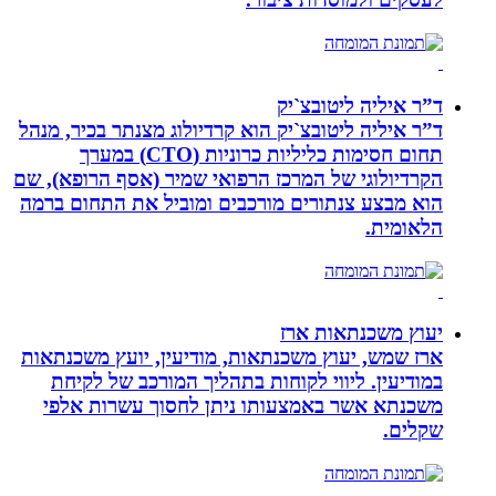
ד”ר איליה ליטובצ`יק
ד”ר איליה ליטובצ`יק הוא קרדיולוג מצנתר בכיר, מנהל
תחום חסימות כליליות כרוניות (CTO) במערך
הקרדיולוגי של המרכז הרפואי שמיר (אסף הרופא), שם
הוא מבצע צנתורים מורכבים ומוביל את התחום ברמה
הלאומית.
יעוץ משכנתאות ארז
ארז שמש, יעוץ משכנתאות, מודיעין, יועץ משכנתאות
במודיעין. ליווי לקוחות בתהליך המורכב של לקיחת
משכנתא אשר באמצעותו ניתן לחסוך עשרות אלפי
שקלים.