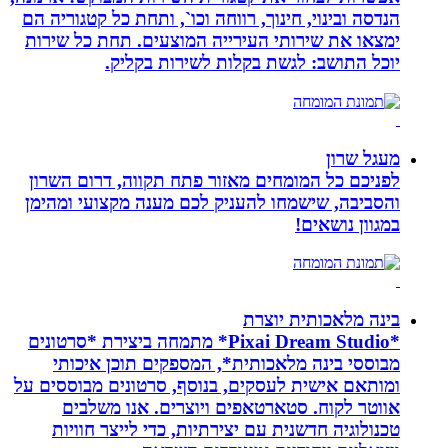
הנדסה ובינוי, חינוך, רווחה וכו`, ותחת כל קטגוריה הם
ימצאו את שירותי העירייה המוצעים. תחת כל שירות
יוכל התושב: לגשת בקלות לשירות בקליק.
מעגל שרון
לפניכם כל המומחים מאזור פתח תקווה, דרום השרון
והסביבה, שישמחו להעניק לכם מענה מקצועי ומהימן
במגוון נושאים!
בינה מלאכותית יוצרת
*Pixai Dream Studio* מתמחה ביצירת *סרטונים
מבוססי בינה מלאכותית*, המספקים תוכן איכותי
ומותאם אישית לעסקים, בנוסף, סרטונים מבוססים על
אווטר לקוח. סטארטאפים ויוצרים. אנו משלבים
טכנולוגיה חדשנית עם יצירתיות, כדי לייצר חוויות