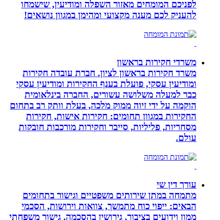
לפניכם המומחים מאזור השפלה ומודיעין, שישמחו
להעניק לכם מענה מקצועי ומהימן במגוון נושאים!
משרדי חקירות בראשון
משרד חקירות בראשון לציון. חברת עובדה חקירות
ומודיעין עסקי, פועלת בענף החקירות ומודיעין עסקי
כבר למעלה משלושה עשורים, החברה בינלאומית
הוקמה על ידי זיוה ממוק מלכה, בעלת וותק רב בתחום
החקירות במגוון תחומים: חקירות אישות, חקירות
מסחריות, פליליות, סייבר וחקירות מורכבות חובקות
עולם.
עורך דין שי
מתמחה במתן שירותים משפטיים וגישור בתחומים
הבאים: ייפוי כוח מתמשך, צוואות וירושות, הסכמי
ממון וידועים בציבור, גירושין בהסכמה, גישור משפחתי