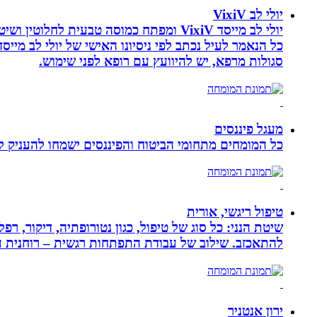
יולי לב VixiV
יולי לב מייסד VixiV ומפתח כמוסה טבעית
סגולות מרפא, יש להיוועץ עם רופא לפני שימוש.
מעגל פיננסים
כל המומחים מתחומי הביטוח והפיננסים ישמחו להעניק לכ
טיפול ריגשי, אורית
שיטת הנני: כל סוג של טיפול, כגון נטורופתיה, דיקור,
להתאכזב. שילוב של עבודת התפתחות רגשית – רוחנית עם
ירון אנטניר