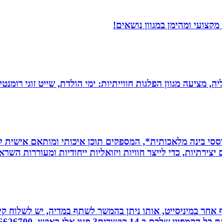
קצועי ומהימן במגוון נושאים!
מציעה מגוון הפלגות חווייתיות: ימי הולדת, שייט זוגי רומנטי,
ת *סרטונים מבוססי בינה מלאכותית*, המספקים תוכן איכותי ומותאם אי
ירתיות, כדי לייצר חוויות ויזואליות ייחודיות ומעוררות השרא
אחר במיניסייט, אותו ניתן בהמשך לשתף במדיה, יש לשלוח קיש
ורים? פנוי אלי באישי. 0526626700