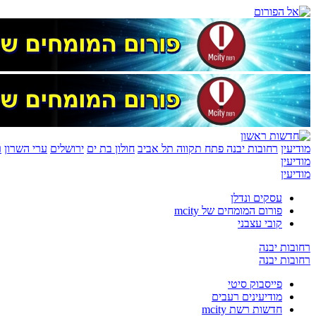
מודיעין
רחובות יבנה
פתח תקווה
תל אביב
חולון בת ים
ירושלים
ערי השרון
ר
מודיעין
מודיעין
עסקים ונדלן
פורום המומחים של mcity
קובי עצבני
רחובות יבנה
רחובות יבנה
פייסבוק סיטי
מודיעינים רעבים
חדשות רשת mcity