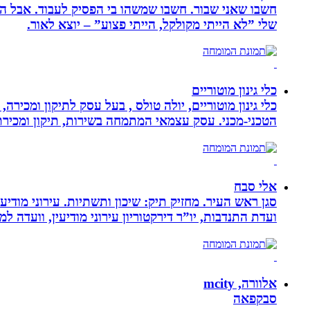
חשבו שאני שבור. חשבו שמשהו בי הפסיק לעבוד. אבל הא
שלי ”לא הייתי מקולקל, הייתי פצוע” – יוצא לאור.
כלי גינון מוטוריים
כלי גינון מוטוריים, יולה טולס , בעל עסק לתיקון ומכי
הטכני-מכני. עסק עצמאי המתמחה בשירות, תיקון ומכירת כלי גינון
אלי סבח
סגן ראש העיר. מחזיק תיק: שיכון ותשתיות. עירוני מודי
ועדת התנדבות, יו”ר דירקטוריון עירוני מודיעין, וועדה 
אלוורה, mcity
סבקפאה