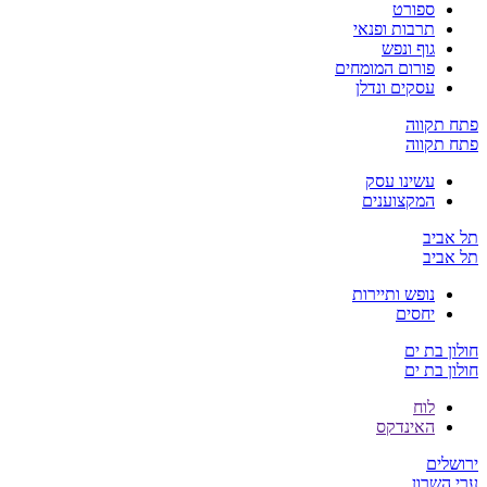
ספורט
תרבות ופנאי
גוף ונפש
פורום המומחים
עסקים ונדלן
פתח תקווה
פתח תקווה
עשינו עסק
המקצוענים
תל אביב
תל אביב
נופש ותיירות
יחסים
חולון בת ים
חולון בת ים
לוח
האינדקס
ירושלים
ערי השרון