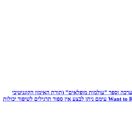
שיטת C.R.T - Cognitive Reaction Training המשלבת אפליקציה, ערכה וספר ”עולמות מופלאים” (תורת האימון הקוגניטיבי
תגובתי). שיטה ייחודית לשיפור יכולות מוחיות-מוטוריות. השיטה משולבת אפליקציה ייחודית וערכה ייעודיות בשם: Want to React עימם ניתן לבצע אין ספור תרגילים לשיפור יכולות