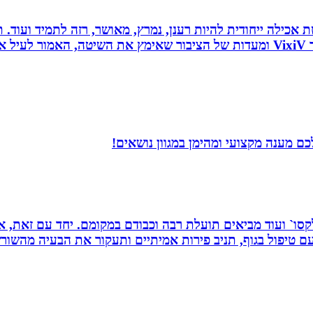
 לחלוטין ושיטת אכילה ייחודית להיות רענן, נמרץ, מאושר, רזה לתמיד
כל הנאמר לעיל נכתב לפי ניסיונו האישי של יולי לב מייסד VixiV ומעדות של הציבור ש
ם מענה מקצועי ומהימן במגוון נושאים!
 רפלקסו` ועוד מביאים תועלת רבה וכבודם במקומם. יחד עם זאת
 טיפול בגוף, תניב פירות אמיתיים ותעקור את הבעיה מהשור