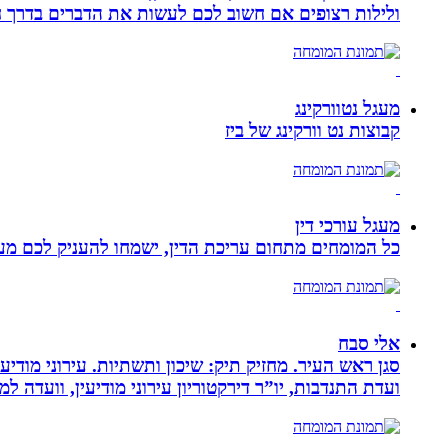
ולילות רצופים אם חשוב לכם לעשות את הדברים בדרך ח
מעגל נטוורקינג
קבוצות נט וורקינג של ביז
מעגל עורכי דין
כל המומחים מתחום עריכת הדין, ישמחו להעניק לכם מענה
אלי סבח
סגן ראש העיר. מחזיק תיק: שיכון ותשתיות. עירוני מודי
ועדת התנדבות, יו”ר דירקטוריון עירוני מודיעין, וועדה 