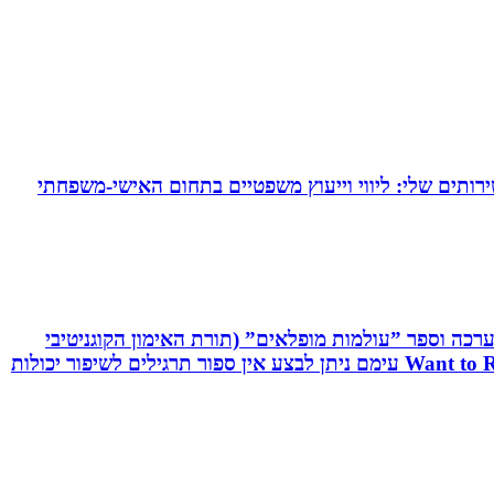
ירותים שלי: ליווי וייעוץ משפטיים בתחום האישי-משפחתי
שיטת C.R.T - Cognitive Reaction Training המשלבת אפליקציה, ערכה וספר ”עולמות מופלאים” (תורת האימון הקוגניטיבי
תגובתי). שיטה ייחודית לשיפור יכולות מוחיות-מוטוריות. השיטה משולבת אפליקציה ייחודית וערכה ייעודיות בשם: Want to React עימם ניתן לבצע אין ספור תרגילים לשיפור יכולות