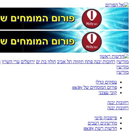
מודיעין
רחובות יבנה
פתח תקווה
תל אביב
חולון בת ים
ירושלים
ערי השרון
ר
מודיעין
מודיעין
עסקים ונדלן
פורום המומחים של mcity
קובי עצבני
רחובות יבנה
רחובות יבנה
פייסבוק סיטי
מודיעינים רעבים
חדשות רשת mcity