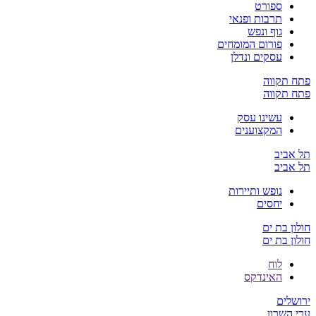
ספורט
תרבות ופנאי
גוף ונפש
פורום המומחים
עסקים ונדלן
פתח תקווה
פתח תקווה
עשינו עסק
המקצוענים
תל אביב
תל אביב
נופש ותיירות
יחסים
חולון בת ים
חולון בת ים
לוח
האינדקס
ירושלים
ערי השרון