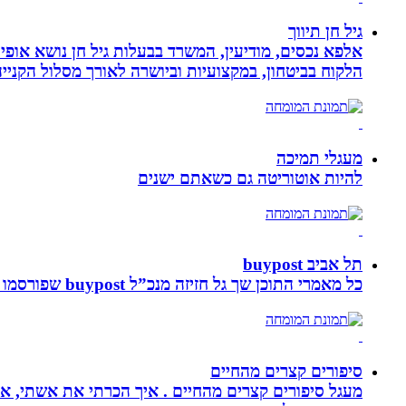
גיל חן תיווך
אלפא נכסים, מודיעין, המשרד בבעלות גיל חן נושא אופי 
הלקוח בביטחון, במקצועיות וביושרה לאורך מסלול הקניי
מעגלי תמיכה
להיות אוטוריטה גם כשאתם ישנים
תל אביב buypost
כל מאמרי התוכן שך גל חזיזה מנכ”ל buypost שפורסמו באתר תל אביב ברשת mcity
סיפורים קצרים מהחיים
מעגל סיפורים קצרים מהחיים . איך הכרתי את אשתי, איך