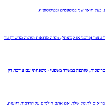
 נמרץ במקצועי בעקבות תאונה רותקתי לכיסא גלגלים. אני מומחית לשיטת ATH- ליווי לריפוי עצמי (פרטני או קבוצתי), מנחה סדנאות ומרצה מהשרון עד
אפוטרופסות, שותפה במשרד משפטי - משפחתי עם עורכת דין
 בריאים לתינוק שלך. אם אתם חולמים על הרדמות רגועות,