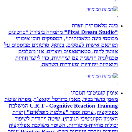
בינה מלאכותית יוצרת
*Pixai Dream Studio* מתמחה ביצירת *סרטונים
מבוססי בינה מלאכותית*, המספקים תוכן איכותי
ומותאם אישית לעסקים, בנוסף, סרטונים מבוססים על
אווטר לקוח. סטארטאפים ויוצרים. אנו משלבים
טכנולוגיה חדשנית עם יצירתיות, כדי לייצר חוויות
ויזואליות ייחודיות ומעוררות השראה.
אימון קוגניטיבי תגובתי
מאמן כושר בכיר, מאמן כדורסל וקואצ`ר, מפתח שיטת
C.R.T - Cognitive Reaction Training המשלבת
אפליקציה, ערכה וספר ”עולמות מופלאים” (תורת
האימון הקוגניטיבי תגובתי). שיטה ייחודית לשיפור
יכולות מוחיות-מוטוריות. השיטה משולבת אפליקציה
ייחודית וערכה ייעודיות בשם: Want to React עימם