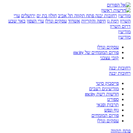
ין
רחובות יבנה
פתח תקווה
תל אביב
חולון בת ים
ירושלים
ערי
רמת גן
חיפה והקריות
אשדוד
עסקים ונדלן
ערי הצפון
באר שבע
השרון
ין
ין
עסקים ונדלן
פורום המומחים של mcity
קובי עצבני
ת יבנה
ת יבנה
פייסבוק סיטי
מודיעינים רעבים
חדשות רשת mcity
ספורט
תרבות ופנאי
גוף ונפש
פורום המומחים
עסקים ונדלן
תקווה