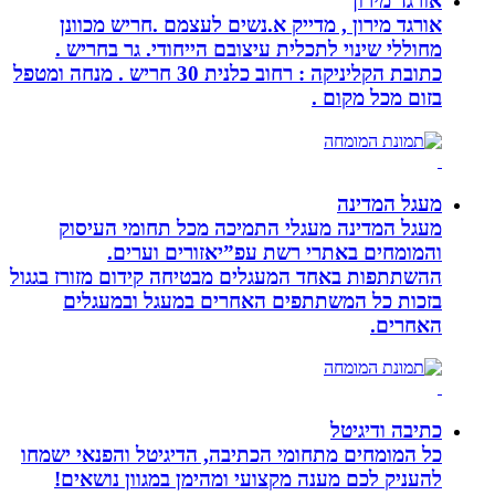
אורגד מירון
אורגד מירון , מדייק א.נשים לעצמם .חריש מכוונן
מחוללי שינוי לתכלית עיצובם הייחודי. גר בחריש .
כתובת הקליניקה : רחוב כלנית 30 חריש . מנחה ומטפל
בזום מכל מקום .
מעגל המדינה
מעגל המדינה מעגלי התמיכה מכל תחומי העיסוק
והמומחים באתרי רשת עפ”יאזורים וערים.
ההשתתפות באחד המעגלים מבטיחה קידום מזורז בגגול
בזכות כל המשתתפים האחרים במעגל ובמעגלים
האחרים.
כתיבה ודיגיטל
כל המומחים מתחומי הכתיבה, הדיגיטל והפנאי ישמחו
להעניק לכם מענה מקצועי ומהימן במגוון נושאים!