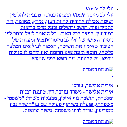
יולי לב VixiV
יולי לב מייסד VixiV ומפתח כמוסה טבעית לחלוטין
ושיטת אכילה ייחודית להיות רענן, נמרץ, מאושר, רזה
לתמיד ועוד. תושב ירושלים ובעל מרכז בריאות
במודיעין, הפצה לכל הארץ. כל הנאמר לעיל נכתב לפי
ניסיונו האישי של יולי לב מייסד VixiV ומעדות של
הציבור שאימץ את השיטה, האמור לעיל אינו המלצה
כלשהי. תוסף תזונה אינו תרופה ואין ליחס לו סגולות
מרפא, יש להיוועץ עם רופא לפני שימוש.
אירית אלישר, עורכי
אירית אלישר - משרד עורכת דין, טוענת רבנית
ומגשרת, תושבת נוף איילון, מבעלות משרד: ”משפטי -
משפחתי, פועלת בשיתוף פעולה עם עו”ד שרה נבון
ממודיעין, עו”ד לדיני משפחה, גישור וצוואות.