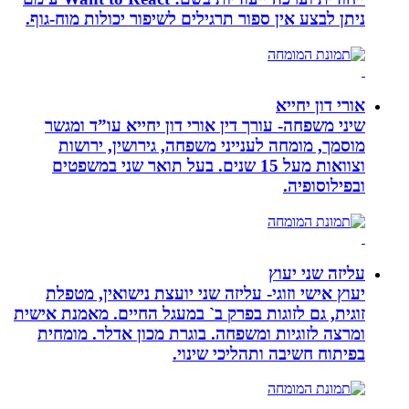
ניתן לבצע אין ספור תרגילים לשיפור יכולות מוח-גוף.
אורי דון יחייא
שיני משפחה- עורך דין אורי דון יחייא עו”ד ומגשר
מוסמך, מומחה לענייני משפחה, גירושין, ירושות
וצוואות מעל 15 שנים. בעל תואר שני במשפטים
ובפילוסופיה.
עליזה שני יעוץ
יעוץ אישי וזוגי- עליזה שני יועצת נישואין, מטפלת
זוגית, גם לזוגות בפרק ב` במעגל החיים. מאמנת אישית
ומרצה לזוגיות ומשפחה. בוגרת מכון אדלר. מומחית
בפיתוח חשיבה ותהליכי שינוי.