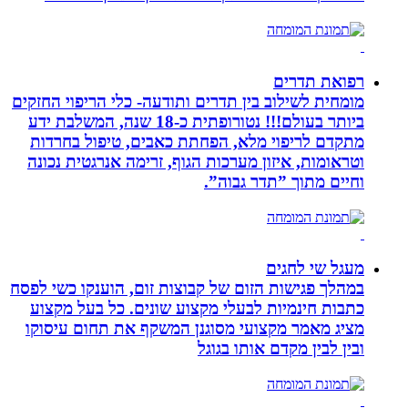
רפואת תדרים
מומחית לשילוב בין תדרים ותודעה- כלי הריפוי החזקים
ביותר בעולם!!! נטורופתית כ-18 שנה, המשלבת ידע
מתקדם לריפוי מלא, הפחתת כאבים, טיפול בחרדות
וטראומות, איזון מערכות הגוף, זרימה אנרגטית נכונה
וחיים מתוך ”תדר גבוה”.
מעגל שי לחגים
במהלך פגישות הזום של קבוצות זום, הוענקו כשי לפסח
כתבות חינמיות לבעלי מקצוע שונים. כל בעל מקצוע
מציג מאמר מקצועי מסוגנן המשקף את תחום עיסוקו
ובין לבין מקדם אותו בגוגל