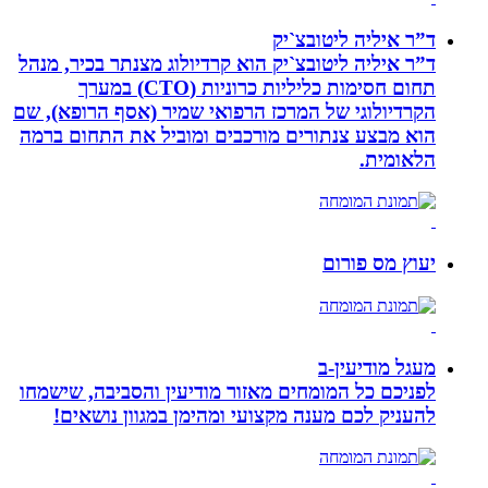
ד”ר איליה ליטובצ`יק
ד”ר איליה ליטובצ`יק הוא קרדיולוג מצנתר בכיר, מנהל
תחום חסימות כליליות כרוניות (CTO) במערך
הקרדיולוגי של המרכז הרפואי שמיר (אסף הרופא), שם
הוא מבצע צנתורים מורכבים ומוביל את התחום ברמה
הלאומית.
יעוץ מס פורום
מעגל מודיעין-ב
לפניכם כל המומחים מאזור מודיעין והסביבה, שישמחו
להעניק לכם מענה מקצועי ומהימן במגוון נושאים!