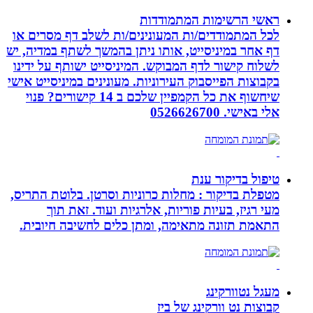
ראשי הרשימות המתמודדות
לכל המתמודדים/ות המעונינים/ות לשלב דף מסרים או
דף אחר במיניסייט, אותו ניתן בהמשך לשתף במדיה, יש
לשלוח קישור לדף המבוקש. המיניסייט ישותף על ידינו
בקבוצות הפייסבוק העירוניות. מעונינים במיניסייט אישי
שיחשוף את כל הקמפיין שלכם ב 14 קישורים? פנוי
אלי באישי. 0526626700
טיפול בדיקור ענת
מטפלת בדיקור : מחלות כרוניות וסרטן. בלוטת התריס,
מעי רגיז, בעיות פוריות, אלרגיות ועוד. זאת תוך
התאמת תזונה מתאימה, ומתן כלים לחשיבה חיובית.
מעגל נטוורקינג
קבוצות נט וורקינג של ביז