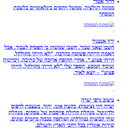
דרור אטרי
ממונה רגולציה, ממשל ויחסים בינלאומיים בלשכת
המסחר
ירון אנטניר
חשבו שאני שבור. חשבו שמשהו בי הפסיק לעבוד. אבל
האמת הייתה פשוטה בהרבה, ”לא הייתי מקולקל,
הייתי פצוע.”. אחרי תקופה ארוכה של כתיבה, זיכרונות
ועיבוד המסע, הספר שלי ”לא הייתי מקולקל, הייתי
פצוע” – יוצא לאור.
עיצוב גרפי יערה
יערה רוזי (צינמון), בקעת אונו, יהוד, מעצבת לדפוס
ולדיגיטל, מנהלת קהילת פייסבוק של עסקים, מנהלת
שתי קבוצות נטוורקינג ושותפה בכמה מיזמים שונים.
שירות אונליין בכל רחבי הארץ והעולם.