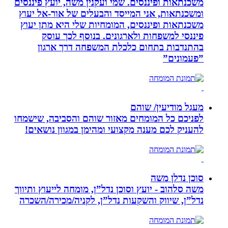
משכנתאות ופיננסים. שמי ועקנין משה, יועץ פיננסים
ומשכנתאות, אני המייסד והבעלים של אור-אל יעוץ
משכנתאות ופיננסים, המומחיות שלי היא מתן יעוץ
פיננסי למשפחות ולארגונים. בנוסף לכך עוסק
בהתנדבות בתחום כלכלת המשפחה דרך ארגון
”פעמונים”
מעגל מודיעין/ שוהם
לפניכם כל המומחים מאזור שוהם והסביבה, שישמחו
להעניק לכם מענה מקצועי ומהימן במגוון נושאים!
סוכן נדלן משה
משה סלהוב - יועץ וסוכן נדל”ן, מומחה לייעוץ ותיווך
נדל”ן, שיווק והשקעות נדל”ן, לקניה/מכירה/השכרה