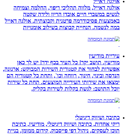
אולגה דאייל
אולגה דאייל, מלווה תהליכי ריפוי, החלמה וצמיחה
לנשים במשברי חיים אובדן הריון ולידה שקטה
באמצעות פסיכודרמה פרטנית וקבוצתית. אולגה דאייל
במה לנשמה. ‏הנחיית קבוצות בשילוב אומנויות‏
עיריית מודיעין
מודיעין. תושב יקר! כל העיר בכף ידך! יש לך כאן
אפשרות לבחור את קטגורית השירות המבוקש: ארנונה,
הנדסה ובינוי, חינוך, רווחה וכו`, ותחת כל קטגוריה הם
ימצאו את שירותי העירייה המוצעים. תחת כל שירות
יוכל התושב: לגשת בקלות לשירות בקליק.
כתיבה ושיווק דיגיטלי
ריקי אחדות, כתיבה ושיווק דיגיטלי, מודיעין, כתיבת
תוכן לעסקים, ניהול דפי פייסבוק, קידום ממומן, בניית