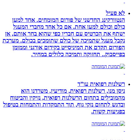
לא פעיל
הנטוורקינג החדשני של פורום המומחים. אחד למען
כולם וכולם למען אחת. אם כל אחד מחברי המעגל
ישתף את הכרטיס עם חבריו כפי שהוא בחר אותם, אז
נקבל מעגל שתמיכה של כולם שתומכים בכולם. מערכת
הפורום תקדם את המיניסייט בקידום אורגני וממומן
בפייסבוק.. תחזוקה ותמיכה כלולים במחיר.
רשלנות רפואית עו”ד
ניסן מנו, רשלנות רפואית, מודיעין, משרדנו הוא
מהמובילים בתחום הרשלנות רפואית, נזיקין והביטוח
ובדגש לתחום נזקי גוף, תוך התמקדות והתמחות בטיפול
בפגיעות קשות.