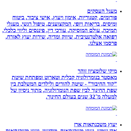
מעגל העסקים
פורומים, קטגוריות, אימון ויעוץ, אישי ציבור, ביטוח
ומיסים, בריאות ויופי, המקצוענים, טיפול רגשי, מעגלי
תמיכה, עולם המוסיקה, עורכי דין, פיננסים וליווי כלכלי,
רפואה אלטרנטיבית, שיווק ומדיה, שירות יעוץ לאזרח,
פרסמו אצלנו,
מיקי שלומציון זוהר
מאסטר בנומרולוגיה קבלית וטארוט ומפתחת שיטת
”קוד החיבור” - שיטה להורים ולילדים המשלבת בין
שפת החינוך לבין שפת הנומרולוגיה, מתוך ניסיון של
למעלה מ־32 שנים בעולם החינוך.
יעוץ משכנתאות ארז
ארז שמש, יעוץ משכנתאות, מודיעין, יועץ משכנתאות