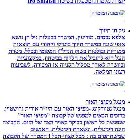
יוצרת מלמדת ומטפלת בשיטת Iro Shiatsu
גיל חן תיווך
אלפא נכסים, מודיעין, המשרד בבעלות גיל חן נושא
אופי שונה כמשרד תיווך בוטיקי וייחודי עם תוצאות
ממזריות ובולטות בשוק הנדל”ן המקומי ובכלל. מטרת
העל היא להוביל את הלקוח בביטחון, במקצועיות
וביושרה לאורך מסלול הקנייה או המכירה, לשביעות
רצונו המלאה.
מעגל מפיצי האור
מעגל נטוורקינג -מפיצי האור עם היו”ר אורית גרושטיין.
ברוכים הבאים למפגש של קבוצת ”מפיצי האור”
שנפגשת כל ראשון בבוקר באויר הצח של הזום. הקבוצה
הינה דיגיטלית, ונשארת דיגיטלית. האנשים
שמשתתפים בה : מכל קצווי-תבל ! המטרה של הקבוצה