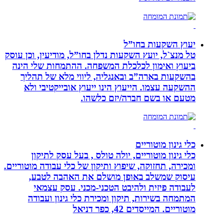
יעוץ השקעות בחו”ל
טל מנצ`ל, יועץ השקעות נדלן בחו”ל, מודיעין, וכן עוסק
ביעוץ ואימון לכלכלת המשפחה. ההתמחות שלי הינה
בהשקעות בארה”ב ובאנגליה, ליווי מלא של תהליך
ההשקעה עצמו. הייעוץ הינו ייעוץ אובייקטיבי ולא
מטעם או בשם חברה/יזם כלשהו.
כלי גינון מוטוריים
כלי גינון מוטוריים, יולה טולס , בעל עסק לתיקון
ומכירה, תחזוקה, שיפוץ ותיקון של כלי עבודה מוטוריים.
עיסוק שמשלב באופן מושלם את האהבה לטבע,
לעבודה פיזית ולהיבט הטכני-מכני. עסק עצמאי
המתמחה בשירות, תיקון ומכירת כלי גינון ועבודה
מוטוריים. המייסדים 42, כפר דניאל