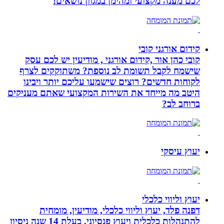
לכם מענה מקצועי ומהימן במגוון נושאים!
קידום אורגני קובי
קובי כהן אור ,קידום אורגני , מודיעין יש לכם עסק
שישמח לקבל תשומת לב נוספת? משתוקקים לצרף
לקוחות חדשים? רוצים שישמעו עליכם יותר ויבינו
היטב מה מייחד את השירות המקצועי שאתם מעניקים
ברוחב לב?
יעוץ עיסקי
יעוץ וליווי כלכלי
דפנה פלד, יעוץ וליווי כלכלי, מודיעין, מומחית
להתנהלות כלכלית ויעוץ פנסיוני, בעלת 14 שנה ניסיון