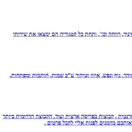
נוך, רווחה וכו`, ותחת כל קטגוריה הם ימצאו את שירותי
והר, גוף ונפש, איזון וטיהור ע”ב שמות, חותמות ומפתחות,
נטית , קבוצות בפריסה ארצית ועוד. הקבוצה הדרומית ביותר
אותכם מוזמנים לפנות אליי לקבל פרטים .