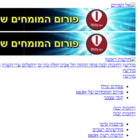
מודיעין
רחובות יבנה
פתח תקווה
תל אביב
חולון בת ים
ירושלים
ערי השרון
ר
מודיעין
מודיעין
עסקים ונדלן
פורום המומחים של mcity
קובי עצבני
רחובות יבנה
רחובות יבנה
פייסבוק סיטי
מודיעינים רעבים
חדשות רשת mcity