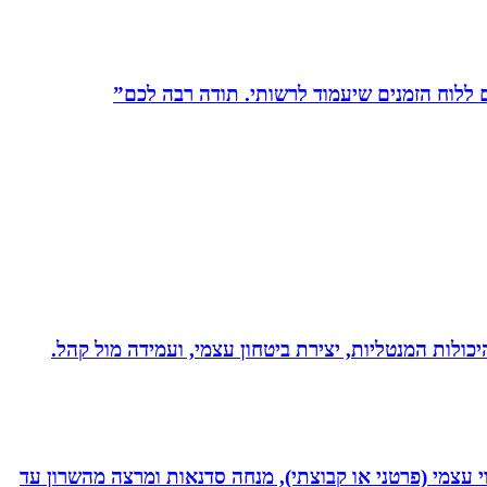
לוח הזמנים שיעמוד לרשותי. תודה רבה לכם”
היכולות המנטליות, יצירת ביטחון עצמי, ועמידה מול קהל.
 נמרץ במקצועי בעקבות תאונה רותקתי לכיסא גלגלים. אני מומחית לשיטת ATH- ליווי לריפוי עצמי (פרטני או קבוצתי), מנחה סדנאות ומרצה מהשרון עד