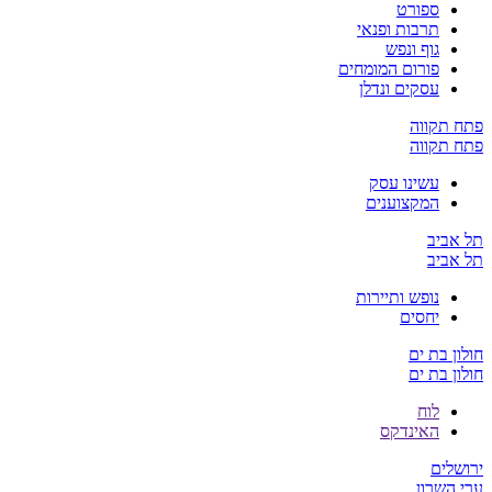
ספורט
תרבות ופנאי
גוף ונפש
פורום המומחים
עסקים ונדלן
פתח תקווה
פתח תקווה
עשינו עסק
המקצוענים
תל אביב
תל אביב
נופש ותיירות
יחסים
חולון בת ים
חולון בת ים
לוח
האינדקס
ירושלים
ערי השרון