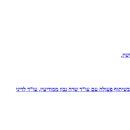
ין.
יתוף פעולה עם עו”ד שרה נבון ממודיעין, עו”ד לדיני