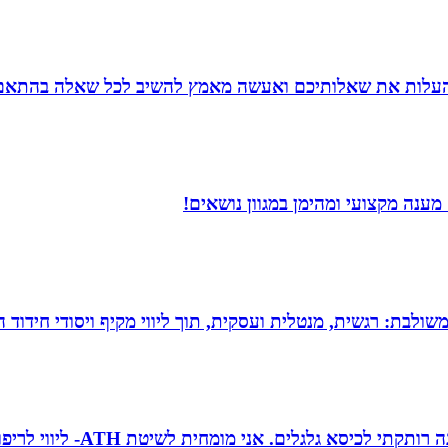
להעלות את שאלותיכם ואעשה מאמץ להשיב לכל שאלה בהתאם ל
ענה מקצועי ומהימן במגוון נושאים!
 משולבת: רגשית, מנטלית ועסקית, תוך ליווי מקיף ויסודי חידוד 
טובה גיטי זינגר אחות טיפול