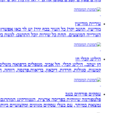
עיריית מודיעין
מודיעין. תושב יקר! כל העיר בכף ידך! יש לך כאן אפשרות
העירייה המוצעים. תחת כל שירות יוכל התושב: לגשת בק
הילינג קבלי חן
חן יעקב,, הילינג קבלי, תל אביב, מטפלים ברפואה משלימה
קמעות, סגולות, חרדות, דיכאון, בריאות,פרנסה, רווחה, ה
עסקים פורחים בנגב
פלטפורמה שיווקית בפריסה ארצית. הנטוורקינג המתרגם 
נמצאת במיתר, עם בעלי עסקים מגוונים ומקצועיים ביותר.