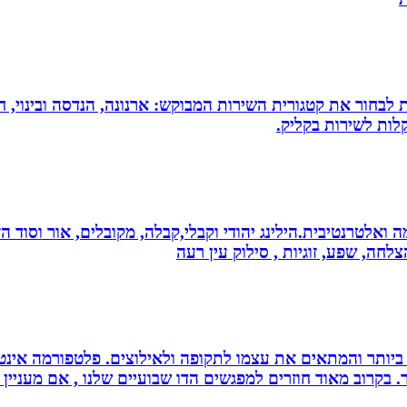
 לבחור את קטגורית השירות המבוקש: ארנונה, הנדסה ובינוי, חי
לות לשירות בקליק.
 ואלטרנטיבית.הילינג יהודי וקבלי,קבלה, מקובלים, אור וסוד הז
צלחה, שפע, זוגיות , סילוק עין רעה
ביותר והמתאים את עצמו לתקופה ולאילוצים. פלטפורמה אינטר
 בקרוב מאוד חוזרים למפגשים הדו שבועיים שלנו , אם מעניין 