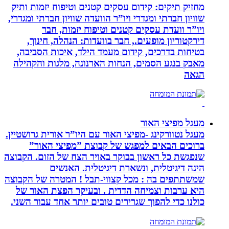
מחזיק תיקים: קידום עסקים קטנים וטיפוח יזמות ותיק
שוויון חברתי ומגדרי ויו”ר הוועדה שוויון חברתי ומגדרי,
ויו”ר וועדת עסקים קטנים וטיפוח יזמות, חבר
דירקטוריון מופעים., חבר בוועדות: הנהלה, חינוך,
בטיחות בדרכים, קידום מעמד הילד, איכות הסביבה,
מאבק בנגע הסמים, הנחות הארנונה, מלגות והקהילה
הגאה
מעגל מפיצי האור
מעגל נטוורקינג -מפיצי האור עם היו”ר אורית גרושטיין.
ברוכים הבאים למפגש של קבוצת ”מפיצי האור”
שנפגשת כל ראשון בבוקר באויר הצח של הזום. הקבוצה
הינה דיגיטלית, ונשארת דיגיטלית. האנשים
שמשתתפים בה : מכל קצווי-תבל ! המטרה של הקבוצה
היא ערבות וצמיחה הדדית . ובעיקר הפצת האור של
כולנו כדי להפוך שגרירים טובים יותר אחד עבור השני.