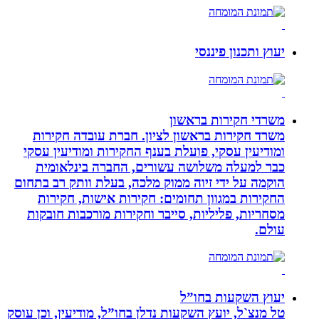
יעוץ ותכנון פיננסי
משרדי חקירות בראשון
משרד חקירות בראשון לציון. חברת עובדה חקירות
ומודיעין עסקי, פועלת בענף החקירות ומודיעין עסקי
כבר למעלה משלושה עשורים, החברה בינלאומית
הוקמה על ידי זיוה ממוק מלכה, בעלת וותק רב בתחום
החקירות במגוון תחומים: חקירות אישות, חקירות
מסחריות, פליליות, סייבר וחקירות מורכבות חובקות
עולם.
יעוץ השקעות בחו”ל
טל מנצ`ל, יועץ השקעות נדלן בחו”ל, מודיעין, וכן עוסק