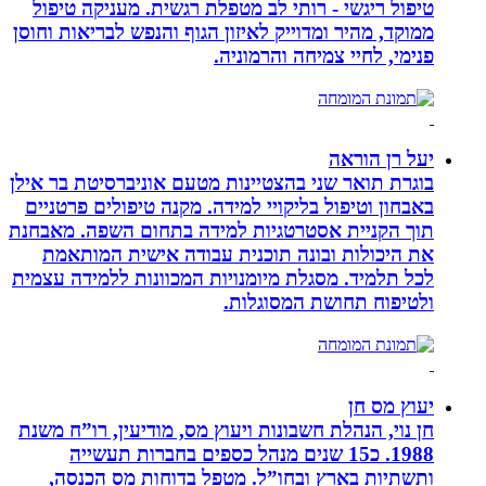
טיפול ריגשי - רותי לב מטפלת רגשית. מעניקה טיפול
ממוקד, מהיר ומדוייק לאיזון הגוף והנפש לבריאות וחוסן
פנימי, לחיי צמיחה והרמוניה.
יעל רן הוראה
בוגרת תואר שני בהצטיינות מטעם אוניברסיטת בר אילן
באבחון וטיפול בליקויי למידה. מקנה טיפולים פרטניים
תוך הקניית אסטרטגיות למידה בתחום השפה. מאבחנת
את היכולות ובונה תוכנית עבודה אישית המותאמת
לכל תלמיד. מסגלת מיומנויות המכוונות ללמידה עצמית
ולטיפוח תחושת המסוגלות.
יעוץ מס חן
חן נוי, הנהלת חשבונות ויעוץ מס, מודיעין, רו”ח משנת
1988. כ15 שנים מנהל כספים בחברות תעשייה
ותשתיות בארץ ובחו”ל. מטפל בדוחות מס הכנסה,