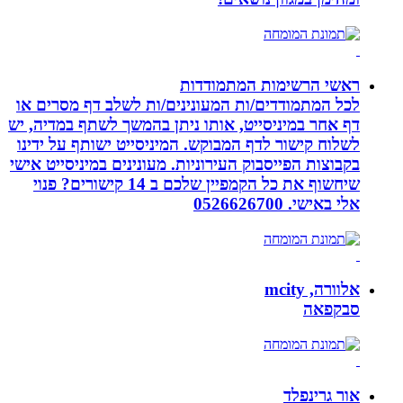
ראשי הרשימות המתמודדות
לכל המתמודדים/ות המעונינים/ות לשלב דף מסרים או
דף אחר במיניסייט, אותו ניתן בהמשך לשתף במדיה, יש
לשלוח קישור לדף המבוקש. המיניסייט ישותף על ידינו
בקבוצות הפייסבוק העירוניות. מעונינים במיניסייט אישי
שיחשוף את כל הקמפיין שלכם ב 14 קישורים? פנוי
אלי באישי. 0526626700
אלוורה, mcity
סבקפאה
אור גרינפלד