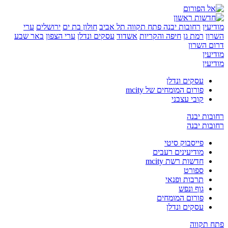
ן
רחובות יבנה
פתח תקווה
תל אביב
חולון בת ים
ירושלים
ערי
רמת גן
חיפה והקריות
אשדוד
עסקים ונדלן
ערי הצפון
באר שבע
השרון
ן
ן
עסקים ונדלן
פורום המומחים של mcity
קובי עצבני
ת יבנה
ת יבנה
פייסבוק סיטי
מודיעינים רעבים
חדשות רשת mcity
ספורט
תרבות ופנאי
גוף ונפש
פורום המומחים
עסקים ונדלן
קווה