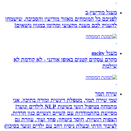
מעגל מודיעין-ב
לפניכם כל המומחים מאזור מודיעין והסביבה, שישמחו
להעניק לכם מענה מקצועי ומהימן במגוון נושאים!
מעגל mcity
מקדם עסקים קטנים באופן אורגני - לא קודמת לא
שילמת
שירה תמר
שמי שירה תמר, מטפלת ריגשית ומורה בתיכון. אני
מתמחה בטיפול רגשי בשיטת NLP לילדים ונוער!
מסייעת בהתמודדות עם קשיים רגשיים כגון חרדות,
הצפות רגשיות, חוסר ביטחון, פחד ועוד. עוזרת גם
לציבור הדתי ובעלת ניסיון רחב עם ילדים ונוער בסיכון)