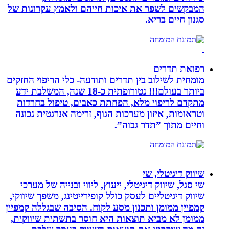
המבקשים לשפר את איכות חייהם ולאמץ עקרונות של
סגנון חיים בריא.
רפואת תדרים
מומחית לשילוב בין תדרים ותודעה- כלי הריפוי החזקים
ביותר בעולם!!! נטורופתית כ-18 שנה, המשלבת ידע
מתקדם לריפוי מלא, הפחתת כאבים, טיפול בחרדות
וטראומות, איזון מערכות הגוף, זרימה אנרגטית נכונה
וחיים מתוך ”תדר גבוה”.
שיווק דיגיטלי, שי
שי סגל, שיווק דיגיטלי, ייעוץ, ליווי ובנייה של מערכי
שיווק דיגיטליים לעסק כולל קופירייטינג, משפך שיווקי,
קמפיין ממומן ותכנון מסע לקוח. הסיבה שבגללה קמפיין
ממומן לא מביא תוצאות היא חוסר בתשתית שיווקית,