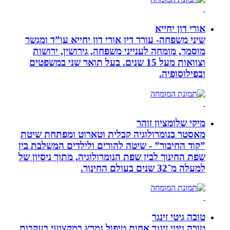
אורי דון יחייא
שיני משפחה- עורך דין אורי דון יחייא עו”ד ומגשר
מוסמך, מומחה לענייני משפחה, גירושין, ירושות
וצוואות מעל 15 שנים. בעל תואר שני במשפטים
ובפילוסופיה.
מיקי שלומציון זוהר
מאסטר בנומרולוגיה קבלית וטארוט ומפתחת שיטת
”קוד החיבור” - שיטה להורים ולילדים המשלבת בין
שפת החינוך לבין שפת הנומרולוגיה, מתוך ניסיון של
למעלה מ־32 שנים בעולם החינוך.
טובה גיטי זינגר
טובה גיטי זינגר אחות טיפול נמרץ במקצועי בעקבות