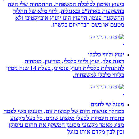
ביעוץ ואימון לכלכלת המשפחה. ההתמחות שלי הינה
בהשקעות בארה”ב ובאנגליה, ליווי מלא של תהליך
ההשקעה עצמו. הייעוץ הינו ייעוץ אובייקטיבי ולא
מטעם או בשם חברה/יזם כלשהו.
יעוץ וליווי כלכלי
דפנה פלד, יעוץ וליווי כלכלי, מודיעין, מומחית
להתנהלות כלכלית ויעוץ פנסיוני, בעלת 14 שנה ניסיון
בליווי כלכלי למשפחות.
מעגל שי לחגים
במהלך פגישות הזום של קבוצות זום, הוענקו כשי לפסח
כתבות חינמיות לבעלי מקצוע שונים. כל בעל מקצוע
מציג מאמר מקצועי מסוגנן המשקף את תחום עיסוקו
ובין לבין מקדם אותו בגוגל