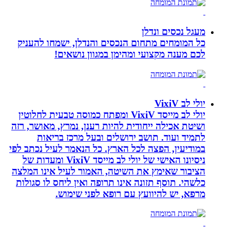
מעגל נכסים ונדלן
כל המומחים מתחום הנכסים והנדלן, ישמחו להעניק
לכם מענה מקצועי ומהימן במגוון נושאים!
יולי לב VixiV
יולי לב מייסד VixiV ומפתח כמוסה טבעית לחלוטין
ושיטת אכילה ייחודית להיות רענן, נמרץ, מאושר, רזה
לתמיד ועוד. תושב ירושלים ובעל מרכז בריאות
במודיעין, הפצה לכל הארץ. כל הנאמר לעיל נכתב לפי
ניסיונו האישי של יולי לב מייסד VixiV ומעדות של
הציבור שאימץ את השיטה, האמור לעיל אינו המלצה
כלשהי. תוסף תזונה אינו תרופה ואין ליחס לו סגולות
מרפא, יש להיוועץ עם רופא לפני שימוש.