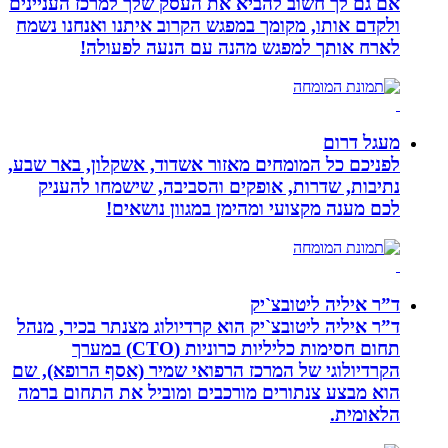
אם גם לך חשוב להביא את העסק שלך למרכז העניינים
ולקדם אותו, מקומך במפגש הקרוב איתנו ואנחנו נשמח
לארח אותך למפגש מהנה עם הנעה לפעולה!
מעגל דרום
לפניכם כל המומחים מאזור אשדוד, אשקלון, באר שבע,
נתיבות, שדרות, אופקים והסביבה, שישמחו להעניק
לכם מענה מקצועי ומהימן במגוון נושאים!
ד”ר איליה ליטובצ`יק
ד”ר איליה ליטובצ`יק הוא קרדיולוג מצנתר בכיר, מנהל
תחום חסימות כליליות כרוניות (CTO) במערך
הקרדיולוגי של המרכז הרפואי שמיר (אסף הרופא), שם
הוא מבצע צנתורים מורכבים ומוביל את התחום ברמה
הלאומית.