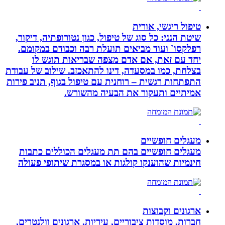
טיפול ריגשי, אורית
שיטת הנני: כל סוג של טיפול, כגון נטורופתיה, דיקור,
רפלקסו` ועוד מביאים תועלת רבה וכבודם במקומם.
יחד עם זאת, אם אדם מצפה שבריאות תוגש לו
בצלחת, כמו במסעדה, דינו להתאכזב. שילוב של עבודת
התפתחות רגשית – רוחנית עם טיפול בגוף, תניב פירות
אמיתיים ותעקור את הבעיה מהשורש.
מעגלים חופשיים
מעגלים חופשיים בהם תת מעגלים הכוללים כתבות
חינמיות שהוענקו קולגות או במסגרת שיתופי פעולה
ארגונים וקבוצות
חברות, מוסדות ציבוריים, עיריות, ארגונים וולנטרים,