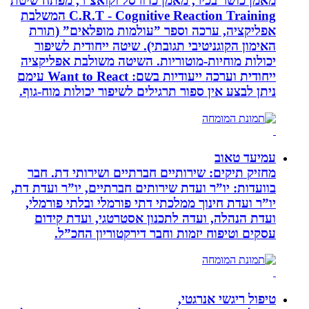
מאמן כושר בכיר, מאמן כדורסל וקואצ`ר, מפתח שיטת
C.R.T - Cognitive Reaction Training המשלבת
אפליקציה, ערכה וספר ”עולמות מופלאים” (תורת
האימון הקוגניטיבי תגובתי). שיטה ייחודית לשיפור
יכולות מוחיות-מוטוריות. השיטה משולבת אפליקציה
ייחודית וערכה ייעודיות בשם: Want to React עימם
ניתן לבצע אין ספור תרגילים לשיפור יכולות מוח-גוף.
עמיעד טאוב
מחזיק תיקים: שירותיים חברתיים ושירותי דת. חבר
בוועדות: יו”ר ועדת שירותים חברתיים, יו”ר ועדת דת,
יו”ר ועדת חינוך ממלכתי דתי פורמלי ובלתי פורמלי,
ועדת הנהלה, ועדה לתכנון אסטרטגי, ועדת קידום
עסקים וטיפוח יזמות וחבר דירקטוריון החכ”ל.
טיפול ריגשי אנרגטי,