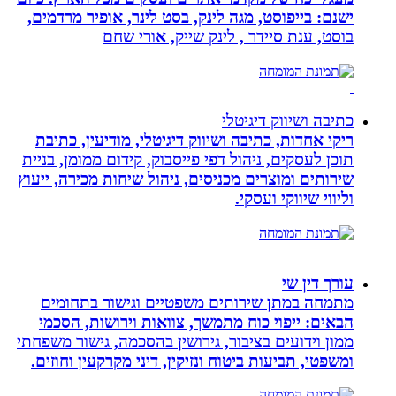
ישנם: בייפוסט, מגה לינק, בסט לינר, אופיר מרדמים,
בוסט, ענת סיידר , לינק שייק, אורי שחם
כתיבה ושיווק דיגיטלי
ריקי אחדות, כתיבה ושיווק דיגיטלי, מודיעין, כתיבת
תוכן לעסקים, ניהול דפי פייסבוק, קידום ממומן, בניית
שירותים ומוצרים מכניסים, ניהול שיחות מכירה, ייעוץ
וליווי שיווקי ועסקי.
עורך דין שי
מתמחה במתן שירותים משפטיים וגישור בתחומים
הבאים: ייפוי כוח מתמשך, צוואות וירושות, הסכמי
ממון וידועים בציבור, גירושין בהסכמה, גישור משפחתי
ומשפטי, תביעות ביטוח ונזיקין, דיני מקרקעין וחוזים.