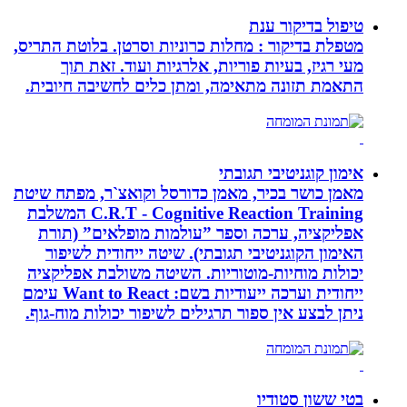
טיפול בדיקור ענת
מטפלת בדיקור : מחלות כרוניות וסרטן. בלוטת התריס,
מעי רגיז, בעיות פוריות, אלרגיות ועוד. זאת תוך
התאמת תזונה מתאימה, ומתן כלים לחשיבה חיובית.
אימון קוגניטיבי תגובתי
מאמן כושר בכיר, מאמן כדורסל וקואצ`ר, מפתח שיטת
C.R.T - Cognitive Reaction Training המשלבת
אפליקציה, ערכה וספר ”עולמות מופלאים” (תורת
האימון הקוגניטיבי תגובתי). שיטה ייחודית לשיפור
יכולות מוחיות-מוטוריות. השיטה משולבת אפליקציה
ייחודית וערכה ייעודיות בשם: Want to React עימם
ניתן לבצע אין ספור תרגילים לשיפור יכולות מוח-גוף.
בטי ששון סטודיו