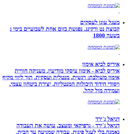
מעגל עוגן לעסקים
קבוצת נט ורקינג. נפגשת בזום אחת לשבועיים בימי ג
בשעה 1800
איריס לביא אימון
איריס לביא - אימון עיסקי מודיעין. מעניקה חוויית
אימון משולבת: רגשית, מנטלית ועסקית, תוך ליווי מקיף
ויסודי חידוד היכולות המנטליות, יצירת ביטחון עצמי,
ועמידה מול קהל.
דניאל ג`ירד
דניאל ג`ירד - גרפיקאי ומעצב, עושה את העבודה
נאמנה,בלי לעגל פינות. עבודה שמגיעה עד הבית.