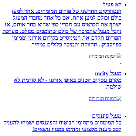
לא פעיל
הנטוורקינג החדשני של פורום המומחים. אחד למען
כולם וכולם למען אחת. אם כל אחד מחברי המעגל
ישתף את הכרטיס עם חבריו כפי שהוא בחר אותם, אז
נקבל מעגל שתמיכה של כולם שתומכים בכולם. מערכת
הפורום תקדם את המיניסייט בקידום אורגני וממומן
בפייסבוק.. תחזוקה ותמיכה כלולים במחיר.
מעגל mcity
מקדם עסקים קטנים באופן אורגני - לא קודמת לא
שילמת
מעגל פיננסים
כל המומחים מתחומי הביטוח והפיננסים ישמחו להעניק
לכם מענה מקצועי ומהימן במגוון נושאים!