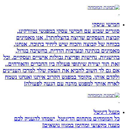
חמישי עיסקי
סוגרים שבוע עם חמישי עסקי במפגשי נטוורקינג,
קבוצת העסקים שרוצה בהצלחתך!. אנו מאמינים
בכוחה של קבוצה והכוח שיש ליחיד בתוכה. אנחנו.
מאמינים בנתינה ובערבות הדדית. בחשיבה בגדול,
בהישגיות, נחישות ופריצת גבולות אישיים ועסקיים. וכל
זאת תוך יצירת שיתופי פעולה בין החברים והאורחים..
אם גם לך חשוב להביא את העסק שלך למרכז העניינים
ולקדם אותו, מקומך במפגש הקרוב איתנו ואנחנו נשמח
לארח אותך למפגש מהנה עם הנעה לפעולה!
מעגל דיגיטל
כל המומחים מתחום הדיגיטל, ישמחו להעניק לכם
מענה מקצועי ומהימן במגוון נושאים!