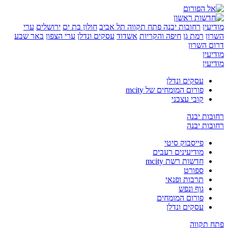
ן
רחובות יבנה
פתח תקווה
תל אביב
חולון בת ים
ירושלים
ערי
רמת גן
חיפה והקריות
אשדוד
עסקים ונדלן
ערי הצפון
באר שבע
השרון
ן
ן
עסקים ונדלן
פורום המומחים של mcity
קובי עצבני
ת יבנה
ת יבנה
פייסבוק סיטי
מודיעינים רעבים
חדשות רשת mcity
ספורט
תרבות ופנאי
גוף ונפש
פורום המומחים
עסקים ונדלן
קווה