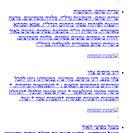
שרית שחם- השקעות
שרית שחם- השקעות נדל”ן. מלווה משקיעים, מרצה
ויועצת לפיתוח עסקי בתחום הנדל”ן. אמא וסבתא
מאושרת. ‏מייסדת ויו”ר בקבוצת עסקים עושים באור
יהודה‏ ב-‏עסקים עושים עסקים‏. ‏מלווה משקיעים,
ב-‏שרית שחם מנטורית להצלחה בנדל”ן‏
דיני מיסים צחי
צחי מנע, דיני מיסים, מודיעין, במשרדנו ניתן לקבל
שירותים בתחומים הבאים : * חשבונאות וביקורת. *
מיסוי מקומי ובינלאומי * יעוץ פיננסי וכלכלי *הנהלת
חשבונות חיצונית ופנימית *חשבות שכר * ועוד.
מעגל מפיצי האור