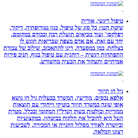
טיפול ריגשי, אורית
שיטת הנני: כל סוג של טיפול, כגון נטורופתיה, דיקור,
רפלקסו` ועוד מביאים תועלת רבה וכבודם במקומם.
יחד עם זאת, אם אדם מצפה שבריאות תוגש לו
בצלחת, כמו במסעדה, דינו להתאכזב. שילוב של עבודת
התפתחות רגשית – רוחנית עם טיפול בגוף, תניב פירות
אמיתיים ותעקור את הבעיה מהשורש.
גיל חן תיווך
אלפא נכסים, מודיעין, המשרד בבעלות גיל חן נושא
אופי שונה כמשרד תיווך בוטיקי וייחודי עם תוצאות
ממזריות ובולטות בשוק הנדל”ן המקומי ובכלל. מטרת
העל היא להוביל את הלקוח בביטחון, במקצועיות
וביושרה לאורך מסלול הקנייה או המכירה, לשביעות
רצונו המלאה.