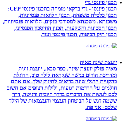
תכנון פיננסי גדי
תכנון פיננסי - גדי ברקאי מומחה בתכנון פיננסי CFP:
תכנון כלכלת משפחה, תכנון הלוואות פנסיוניות,
משכנתא, משכנתא למסורבי בנקים, הלוואות פנסיוניות,
תכנון חסכונות והשקעות, תכנון החיסכון הפנסיוני,
תכנון תיק הביטוח, תכנון פיננסי ועוד.
יועצת שינה מאיה
מאיה פולק יועצת שינה, כפר סבא,, יועצת זוגית
ומדריכת הורים בגישה שנקראת לילה טוב, הדוגלת
בהקניית הרגלי שינה בריאים לתינוק שלך. אם אתם
חולמים על הרדמות רגועות, ולילות רצופים אם חשוב
לכם לעשות את הדברים בדרך חיובית ורגישה, דרך
ששמה דגש על הביטחון העצמי והעצמאות של הילד
שלכם- אני פה.