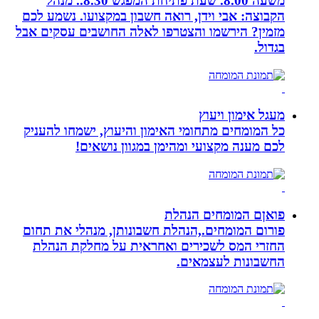
משעה 8.00. שעת פתיחת המפגש 8.30.. מנהל
הקבוצה: אבי וידן, רואה חשבון במקצועו. נשמע לכם
מזמין? הירשמו והצטרפו לאלה החושבים עסקים אבל
בגדול.
מעגל אימון ויעוץ
כל המומחים מתחומי האימון והיעוץ, ישמחו להעניק
לכם מענה מקצועי ומהימן במגוון נושאים!
פואןם המומחים הנהלת
פורום המומחים.,הנהלת חשבונותן, מנהלי את תחום
החזרי המס לשכירים ואחראית על מחלקת הנהלת
החשבונות לעצמאים.