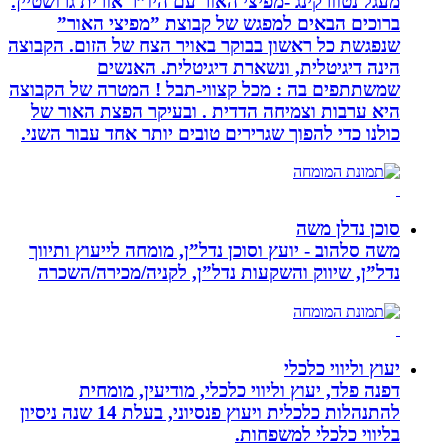
מעגל נטוורקינג -מפיצי האור עם היו”ר אורית גרושטיין.
ברוכים הבאים למפגש של קבוצת ”מפיצי האור”
שנפגשת כל ראשון בבוקר באויר הצח של הזום. הקבוצה
הינה דיגיטלית, ונשארת דיגיטלית. האנשים
שמשתתפים בה : מכל קצווי-תבל ! המטרה של הקבוצה
היא ערבות וצמיחה הדדית . ובעיקר הפצת האור של
כולנו כדי להפוך שגרירים טובים יותר אחד עבור השני.
סוכן נדלן משה
משה סלהוב - יועץ וסוכן נדל”ן, מומחה לייעוץ ותיווך
נדל”ן, שיווק והשקעות נדל”ן, לקניה/מכירה/השכרה
יעוץ וליווי כלכלי
דפנה פלד, יעוץ וליווי כלכלי, מודיעין, מומחית
להתנהלות כלכלית ויעוץ פנסיוני, בעלת 14 שנה ניסיון
בליווי כלכלי למשפחות.