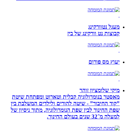
מעגל נטוורקינג
קבוצות נט וורקינג של ביז
יעוץ מס פורום
מיקי שלומציון זוהר
מאסטר בנומרולוגיה קבלית וטארוט ומפתחת שיטת
”קוד החיבור” - שיטה להורים ולילדים המשלבת בין
שפת החינוך לבין שפת הנומרולוגיה, מתוך ניסיון של
למעלה מ־32 שנים בעולם החינוך.