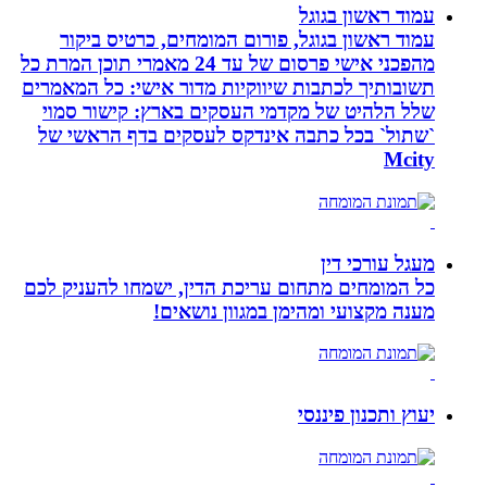
עמוד ראשון בגוגל
עמוד ראשון בגוגל, פורום המומחים, כרטיס ביקור
מהפכני אישי פרסום של עד 24 מאמרי תוכן המרת כל
תשובותיך לכתבות שיווקיות מדור אישי: כל המאמרים
שלל הלהיט של מקדמי העסקים בארץ: קישור סמוי
`שתול` בכל כתבה אינדקס לעסקים בדף הראשי של
Mcity
מעגל עורכי דין
כל המומחים מתחום עריכת הדין, ישמחו להעניק לכם
מענה מקצועי ומהימן במגוון נושאים!
יעוץ ותכנון פיננסי