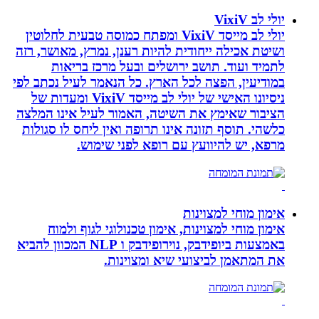
יולי לב VixiV
יולי לב מייסד VixiV ומפתח כמוסה טבעית לחלוטין
ושיטת אכילה ייחודית להיות רענן, נמרץ, מאושר, רזה
לתמיד ועוד. תושב ירושלים ובעל מרכז בריאות
במודיעין, הפצה לכל הארץ. כל הנאמר לעיל נכתב לפי
ניסיונו האישי של יולי לב מייסד VixiV ומעדות של
הציבור שאימץ את השיטה, האמור לעיל אינו המלצה
כלשהי. תוסף תזונה אינו תרופה ואין ליחס לו סגולות
מרפא, יש להיוועץ עם רופא לפני שימוש.
אימון מוחי למצוינות
אימון מוחי למצוינות, אימון טכנולוגי לגוף ולמוח
באמצעות ביופידבק, נוירופידבק ו NLP המכוון להביא
את המתאמן לביצועי שיא ומצוינות.