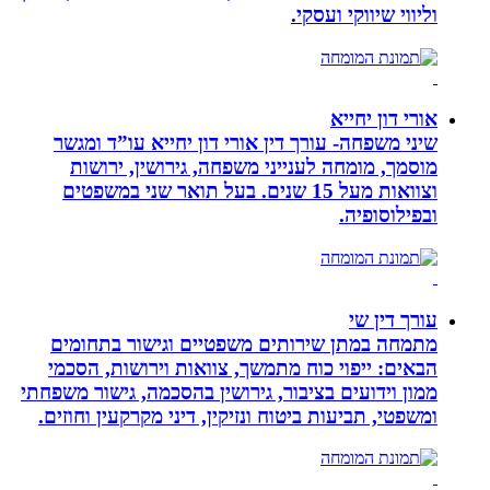
וליווי שיווקי ועסקי.
אורי דון יחייא
שיני משפחה- עורך דין אורי דון יחייא עו”ד ומגשר
מוסמך, מומחה לענייני משפחה, גירושין, ירושות
וצוואות מעל 15 שנים. בעל תואר שני במשפטים
ובפילוסופיה.
עורך דין שי
מתמחה במתן שירותים משפטיים וגישור בתחומים
הבאים: ייפוי כוח מתמשך, צוואות וירושות, הסכמי
ממון וידועים בציבור, גירושין בהסכמה, גישור משפחתי
ומשפטי, תביעות ביטוח ונזיקין, דיני מקרקעין וחוזים.