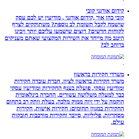
קידום אורגני קובי
קובי כהן אור ,קידום אורגני , מודיעין יש לכם עסק
שישמח לקבל תשומת לב נוספת? משתוקקים לצרף
לקוחות חדשים? רוצים שישמעו עליכם יותר ויבינו
היטב מה מייחד את השירות המקצועי שאתם מעניקים
ברוחב לב?
משרדי חקירות בראשון
משרד חקירות בראשון לציון. חברת עובדה חקירות
ומודיעין עסקי, פועלת בענף החקירות ומודיעין עסקי
כבר למעלה משלושה עשורים, החברה בינלאומית
הוקמה על ידי זיוה ממוק מלכה, בעלת וותק רב בתחום
החקירות במגוון תחומים: חקירות אישות, חקירות
מסחריות, פליליות, סייבר וחקירות מורכבות חובקות
עולם.