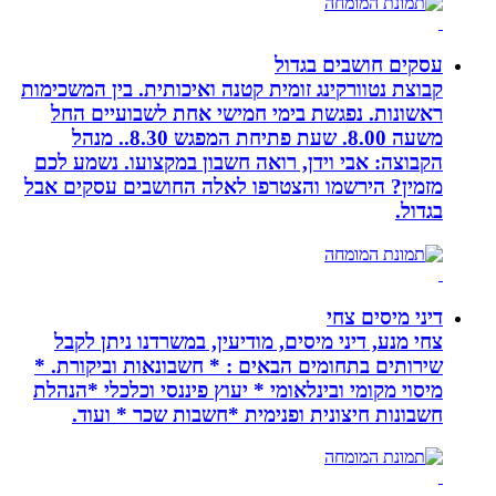
עסקים חושבים בגדול
קבוצת נטוורקינג זומית קטנה ואיכותית. בין המשכימות
ראשונות. נפגשת בימי חמישי אחת לשבועיים החל
משעה 8.00. שעת פתיחת המפגש 8.30.. מנהל
הקבוצה: אבי וידן, רואה חשבון במקצועו. נשמע לכם
מזמין? הירשמו והצטרפו לאלה החושבים עסקים אבל
בגדול.
דיני מיסים צחי
צחי מנע, דיני מיסים, מודיעין, במשרדנו ניתן לקבל
שירותים בתחומים הבאים : * חשבונאות וביקורת. *
מיסוי מקומי ובינלאומי * יעוץ פיננסי וכלכלי *הנהלת
חשבונות חיצונית ופנימית *חשבות שכר * ועוד.