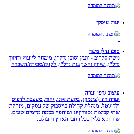
יעוץ עיסקי
סוכן נדלן משה
משה סלהוב - יועץ וסוכן נדל”ן, מומחה לייעוץ ותיווך
נדל”ן, שיווק והשקעות נדל”ן, לקניה/מכירה/השכרה
עיצוב גרפי יערה
יערה רוזי (צינמון), בקעת אונו, יהוד, מעצבת לדפוס
ולדיגיטל, מנהלת קהילת פייסבוק של עסקים, מנהלת
שתי קבוצות נטוורקינג ושותפה בכמה מיזמים שונים.
שירות אונליין בכל רחבי הארץ והעולם.