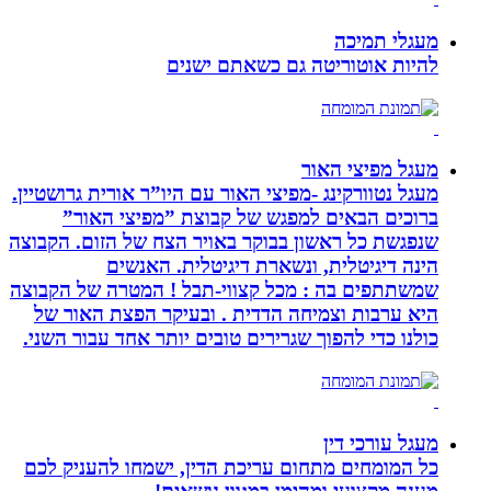
מעגלי תמיכה
להיות אוטוריטה גם כשאתם ישנים
מעגל מפיצי האור
מעגל נטוורקינג -מפיצי האור עם היו”ר אורית גרושטיין.
ברוכים הבאים למפגש של קבוצת ”מפיצי האור”
שנפגשת כל ראשון בבוקר באויר הצח של הזום. הקבוצה
הינה דיגיטלית, ונשארת דיגיטלית. האנשים
שמשתתפים בה : מכל קצווי-תבל ! המטרה של הקבוצה
היא ערבות וצמיחה הדדית . ובעיקר הפצת האור של
כולנו כדי להפוך שגרירים טובים יותר אחד עבור השני.
מעגל עורכי דין
כל המומחים מתחום עריכת הדין, ישמחו להעניק לכם