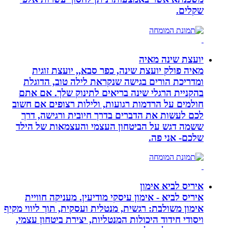
שקלים.
יועצת שינה מאיה
מאיה פולק יועצת שינה, כפר סבא,, יועצת זוגית
ומדריכת הורים בגישה שנקראת לילה טוב, הדוגלת
בהקניית הרגלי שינה בריאים לתינוק שלך. אם אתם
חולמים על הרדמות רגועות, ולילות רצופים אם חשוב
לכם לעשות את הדברים בדרך חיובית ורגישה, דרך
ששמה דגש על הביטחון העצמי והעצמאות של הילד
שלכם- אני פה.
איריס לביא אימון
איריס לביא - אימון עיסקי מודיעין. מעניקה חוויית
אימון משולבת: רגשית, מנטלית ועסקית, תוך ליווי מקיף
ויסודי חידוד היכולות המנטליות, יצירת ביטחון עצמי,