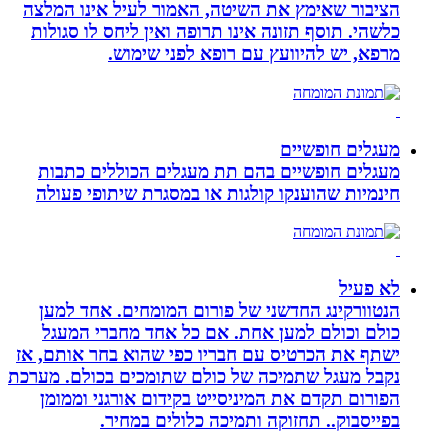
הציבור שאימץ את השיטה, האמור לעיל אינו המלצה
כלשהי. תוסף תזונה אינו תרופה ואין ליחס לו סגולות
מרפא, יש להיוועץ עם רופא לפני שימוש.
מעגלים חופשיים
מעגלים חופשיים בהם תת מעגלים הכוללים כתבות
חינמיות שהוענקו קולגות או במסגרת שיתופי פעולה
לא פעיל
הנטוורקינג החדשני של פורום המומחים. אחד למען
כולם וכולם למען אחת. אם כל אחד מחברי המעגל
ישתף את הכרטיס עם חבריו כפי שהוא בחר אותם, אז
נקבל מעגל שתמיכה של כולם שתומכים בכולם. מערכת
הפורום תקדם את המיניסייט בקידום אורגני וממומן
בפייסבוק.. תחזוקה ותמיכה כלולים במחיר.