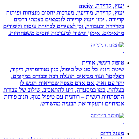
יעוץ, קריירה, mcity
יעוץ, קריירה, מודיעין, מערכות יחסים מנצחות ופיתוח
קריירה . ימון ויעוץ קריירה לנמצאים בצמתי דרכים
בקריירה ובעבודה, וכן לצעירים לבחירת עיסוק ולימודים
מתאימים. אימון וגישור למערכות יחסים משפחתיות.
טיפול ריגשי, אורית
שיטת הנני: כל סוג של טיפול, כגון נטורופתיה, דיקור,
רפלקסו` ועוד מביאים תועלת רבה וכבודם במקומם.
יחד עם זאת, אם אדם מצפה שבריאות תוגש לו
בצלחת, כמו במסעדה, דינו להתאכזב. שילוב של עבודת
התפתחות רגשית – רוחנית עם טיפול בגוף, תניב פירות
אמיתיים ותעקור את הבעיה מהשורש.
מעגל דרום