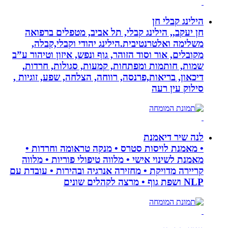
הילינג קבלי חן
חן יעקב,, הילינג קבלי, תל אביב, מטפלים ברפואה
משלימה ואלטרנטיבית.הילינג יהודי וקבלי,קבלה,
מקובלים, אור וסוד הזוהר, גוף ונפש, איזון וטיהור ע”ב
שמות, חותמות ומפתחות, קמעות, סגולות, חרדות,
דיכאון, בריאות,פרנסה, רווחה, הצלחה, שפע, זוגיות ,
סילוק עין רעה
לנה שיר דיאמנת
• מאמנת לויסות סטרס • מנקה טראומה וחרדות •
מאמנת לשינוי אישי • מלווה טיפולי פוריות • מלווה
קריירה מדויקת • מחזירה אנרגיה ובהירות • עובדת עם
NLP ושפת גוף • מרצה לקהלים שונים