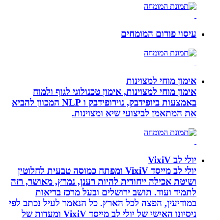
עיסוי פורום המומחים
אימון מוחי למצוינות
אימון מוחי למצוינות, אימון טכנולוגי לגוף ולמוח
באמצעות ביופידבק, נוירופידבק ו NLP המכוון להביא
את המתאמן לביצועי שיא ומצוינות.
יולי לב VixiV
יולי לב מייסד VixiV ומפתח כמוסה טבעית לחלוטין
ושיטת אכילה ייחודית להיות רענן, נמרץ, מאושר, רזה
לתמיד ועוד. תושב ירושלים ובעל מרכז בריאות
במודיעין, הפצה לכל הארץ. כל הנאמר לעיל נכתב לפי
ניסיונו האישי של יולי לב מייסד VixiV ומעדות של