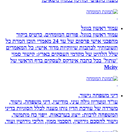
מענה מקצועי ומהימן במגוון נושאים!
עמוד ראשון בגוגל
עמוד ראשון בגוגל, פורום המומחים, כרטיס ביקור
מהפכני אישי פרסום של עד 24 מאמרי תוכן המרת כל
תשובותיך לכתבות שיווקיות מדור אישי: כל המאמרים
שלל הלהיט של מקדמי העסקים בארץ: קישור סמוי
`שתול` בכל כתבה אינדקס לעסקים בדף הראשי של
Mcity
דיני משפחה גישור,
עו”ד ונוטריון גילה עיני, מודיעין, דיני משפחה, גישור,
משרדה של עורכת הדין נותן מענה לכלל הסוגיות בדיני
המשפחה לרבות: ייצוג בערכאות, ייפוי כח מתמשך,
גישור להסכם גירושין, הסכמי ממון, הליכי גירושין ועוד.