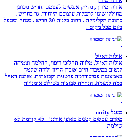
אורגד מירון
אורגד מירון , מדייק א.נשים לעצמם .חריש מכוונן
מחוללי שינוי לתכלית עיצובם הייחודי. גר בחריש .
כתובת הקליניקה : רחוב כלנית 30 חריש . מנחה ומטפל
בזום מכל מקום .
אולגה דאייל
אולגה דאייל, מלווה תהליכי ריפוי, החלמה וצמיחה
לנשים במשברי חיים אובדן הריון ולידה שקטה
באמצעות פסיכודרמה פרטנית וקבוצתית. אולגה דאייל
במה לנשמה. ‏הנחיית קבוצות בשילוב אומנויות‏
מעגל mcity
מקדם עסקים קטנים באופן אורגני - לא קודמת לא
שילמת