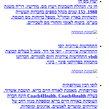
יעוץ מס חן
חן נוי, הנהלת חשבונות ויעוץ מס, מודיעין, רו”ח משנת
1988. כ15 שנים מנהל כספים בחברות תעשייה
ותשתיות בארץ ובחו”ל. מטפל בדוחות מס הכנסה,
מע”מ, ביטוח לאומי והחזרי מס לשכירים.
התחדשות עירונית יוסי
התחדשות עירונית - יוסי בר דוד, מנכ״ל בעלים קבוצת
ybdi התחדשות עירונית ויזום למגורים. חברתנו
מתמחה בפרויקטי פינוי - בינוי.
לוסי רבין נטורופתית
נטורופתית, מאמנת לאורח חיים בריא, תושבת אשדוד.
בעלת Coach4Health, Coach4health הינה חברה
העוסקת באורח חיים בריא ומספקת מגוון רחב של
שירותים ומוצרים לאנשים, ארגונים ומוסדות,