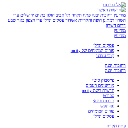
ן
רחובות יבנה
פתח תקווה
תל אביב
חולון בת ים
ירושלים
ערי
רמת גן
חיפה והקריות
אשדוד
עסקים ונדלן
ערי הצפון
באר שבע
השרון
ן
ן
עסקים ונדלן
פורום המומחים של mcity
קובי עצבני
ת יבנה
ת יבנה
פייסבוק סיטי
מודיעינים רעבים
חדשות רשת mcity
ספורט
תרבות ופנאי
גוף ונפש
פורום המומחים
עסקים ונדלן
קווה