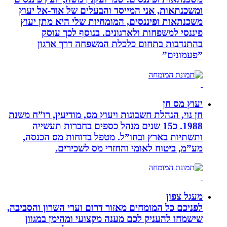
ומשכנתאות, אני המייסד והבעלים של אור-אל יעוץ
משכנתאות ופיננסים, המומחיות שלי היא מתן יעוץ
פיננסי למשפחות ולארגונים. בנוסף לכך עוסק
בהתנדבות בתחום כלכלת המשפחה דרך ארגון
”פעמונים”
יעוץ מס חן
חן נוי, הנהלת חשבונות ויעוץ מס, מודיעין, רו”ח משנת
1988. כ15 שנים מנהל כספים בחברות תעשייה
ותשתיות בארץ ובחו”ל. מטפל בדוחות מס הכנסה,
מע”מ, ביטוח לאומי והחזרי מס לשכירים.
מעגל צפון
לפניכם כל המומחים מאזור דרום וערי השרון והסביבה,
שישמחו להעניק לכם מענה מקצועי ומהימן במגוון