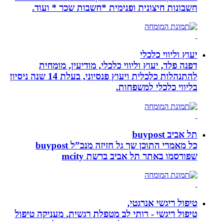
חשבונות חיצונית ופנימית *חשבות שכר * ועוד.
יעוץ וליווי כלכלי
דפנה פלד, יעוץ וליווי כלכלי, מודיעין, מומחית
להתנהלות כלכלית ויעוץ פנסיוני, בעלת 14 שנה ניסיון
בליווי כלכלי למשפחות.
תל אביב buypost
כל מאמרי התוכן שך גל חזיזה מנכ”ל buypost
שפורסמו באתר תל אביב ברשת mcity
טיפול ריגשי אנרגטי,
טיפול ריגשי - רותי לב מטפלת רגשית. מעניקה טיפול