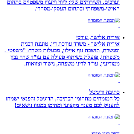
וערכים. השירותים שלי: ליווי וייעוץ משפטיים בתחום
האישי-משפחתי ובתחום העסקי-מסחרי.
אירית אלישר, עורכי
אירית אלישר - משרד עורכת דין, טוענת רבנית
ומגשרת, תושבת נוף איילון, מבעלות משרד: ”משפטי -
משפחתי, פועלת בשיתוף פעולה עם עו”ד שרה נבון
ממודיעין, עו”ד לדיני משפחה, גישור וצוואות.
כתיבה ודיגיטל
כל המומחים מתחומי הכתיבה, הדיגיטל והפנאי ישמחו
להעניק לכם מענה מקצועי ומהימן במגוון נושאים!
ד”ר רונן מנדי