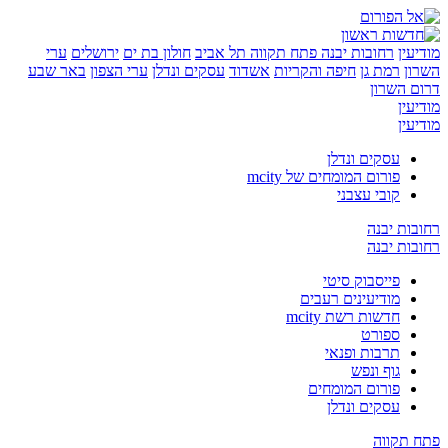
ן
רחובות יבנה
פתח תקווה
תל אביב
חולון בת ים
ירושלים
ערי
רמת גן
חיפה והקריות
אשדוד
עסקים ונדלן
ערי הצפון
באר שבע
השרון
ן
ן
עסקים ונדלן
פורום המומחים של mcity
קובי עצבני
ת יבנה
ת יבנה
פייסבוק סיטי
מודיעינים רעבים
חדשות רשת mcity
ספורט
תרבות ופנאי
גוף ונפש
פורום המומחים
עסקים ונדלן
קווה