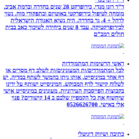
ד”ר רונן מנדי, כירופרקט 28 שנים בחדרה וברמת אביב,
מומחה לטיפול כירופרקטי באוטיזם ובתפקודי מוח. נשוי
לרחל + 4, גר בחדרה. היה נשיא האגודה הישראלית
לכירופרקטיקה, עבד 8 שנים ביחידה לשיכוך כאב בבית
חולים רמב”ם
ראשי הרשימות המתמודדות
לכל המתמודדים/ות המעונינים/ות לשלב דף מסרים או
דף אחר במיניסייט, אותו ניתן בהמשך לשתף במדיה, יש
לשלוח קישור לדף המבוקש. המיניסייט ישותף על ידינו
בקבוצות הפייסבוק העירוניות. מעונינים במיניסייט אישי
שיחשוף את כל הקמפיין שלכם ב 14 קישורים? פנוי
אלי באישי. 0526626700
כתיבה ושיווק דיגיטלי