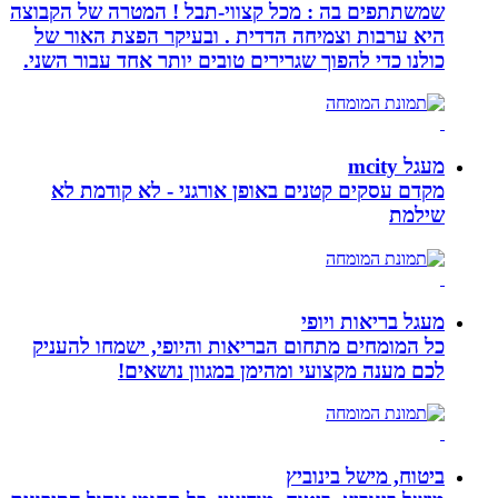
שמשתתפים בה : מכל קצווי-תבל ! המטרה של הקבוצה
היא ערבות וצמיחה הדדית . ובעיקר הפצת האור של
כולנו כדי להפוך שגרירים טובים יותר אחד עבור השני.
מעגל mcity
מקדם עסקים קטנים באופן אורגני - לא קודמת לא
שילמת
מעגל בריאות ויופי
כל המומחים מתחום הבריאות והיופי, ישמחו להעניק
לכם מענה מקצועי ומהימן במגוון נושאים!
ביטוח, מישל בינוביץ