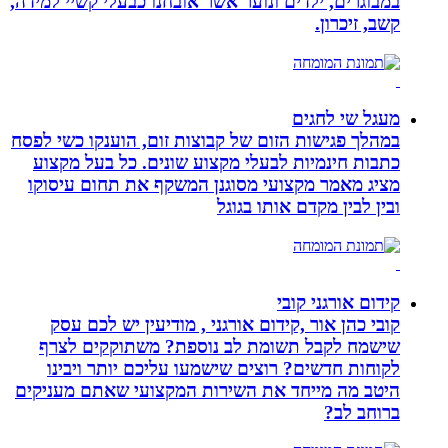
במבוגרים, ילדים ונוער אשר אובחנו כבעלי קשיי למידה,
קשב, זיכרון.
מעגל שי לחגים
במהלך פגישות הזום של קבוצות זום, הוענקו כשי לפסח
כתבות חינמיות לבעלי מקצוע שונים. כל בעל מקצוע
מציג מאמר מקצועי מסוגנן המשקף את תחום עיסוקו
ובין לבין מקדם אותו בגוגל
קידום אורגני קובי
קובי כהן אור ,קידום אורגני , מודיעין יש לכם עסק
שישמח לקבל תשומת לב נוספת? משתוקקים לצרף
לקוחות חדשים? רוצים שישמעו עליכם יותר ויבינו
היטב מה מייחד את השירות המקצועי שאתם מעניקים
ברוחב לב?