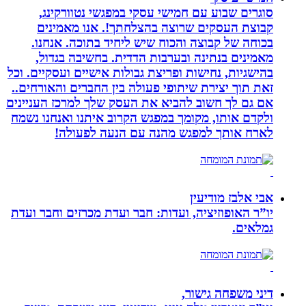
סוגרים שבוע עם חמישי עסקי במפגשי נטוורקינג,
קבוצת העסקים שרוצה בהצלחתך!. אנו מאמינים
בכוחה של קבוצה והכוח שיש ליחיד בתוכה. אנחנו.
מאמינים בנתינה ובערבות הדדית. בחשיבה בגדול,
בהישגיות, נחישות ופריצת גבולות אישיים ועסקיים. וכל
זאת תוך יצירת שיתופי פעולה בין החברים והאורחים..
אם גם לך חשוב להביא את העסק שלך למרכז העניינים
ולקדם אותו, מקומך במפגש הקרוב איתנו ואנחנו נשמח
לארח אותך למפגש מהנה עם הנעה לפעולה!
אבי אלבז מודיעין
יו”ר האופוזיציה, ועדות: חבר ועדת מכרזים וחבר ועדת
גמלאים.
דיני משפחה גישור,