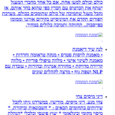
כולם וכולם למען אחת. אם כל אחד מחברי המעגל
ישתף את הכרטיס עם חבריו כפי שהוא בחר אותם, אז
נקבל מעגל שתמיכה של כולם שתומכים בכולם. מערכת
הפורום תקדם את המיניסייט בקידום אורגני וממומן
בפייסבוק.. תחזוקה ותמיכה כלולים במחיר.
לנה שיר דיאמנת
• מאמנת לויסות סטרס • מנקה טראומה וחרדות •
מאמנת לשינוי אישי • מלווה טיפולי פוריות • מלווה
קריירה מדויקת • מחזירה אנרגיה ובהירות • עובדת עם
NLP ושפת גוף • מרצה לקהלים שונים
דיני מיסים צחי
צחי מנע, דיני מיסים, מודיעין, במשרדנו ניתן לקבל
שירותים בתחומים הבאים : * חשבונאות וביקורת. *
מיסוי מקומי ובינלאומי * יעוץ פיננסי וכלכלי *הנהלת