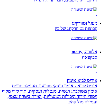
מעגל נטוורקינג
קבוצות נט וורקינג של ביז
אלוורה, mcity
סבקפאה
איריס לביא אימון
איריס לביא - אימון עיסקי מודיעין. מעניקה חוויית
אימון משולבת: רגשית, מנטלית ועסקית, תוך ליווי מקיף
ויסודי חידוד היכולות המנטליות, יצירת ביטחון עצמי,
ועמידה מול קהל.