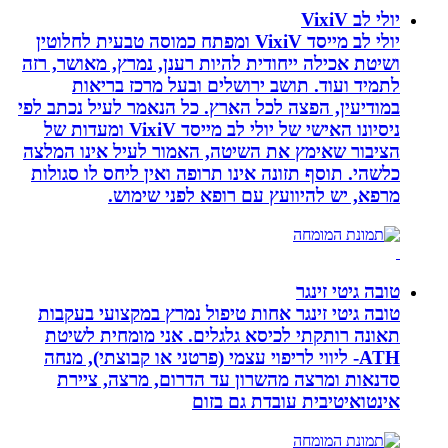
יולי לב VixiV
יולי לב מייסד VixiV ומפתח כמוסה טבעית לחלוטין
ושיטת אכילה ייחודית להיות רענן, נמרץ, מאושר, רזה
לתמיד ועוד. תושב ירושלים ובעל מרכז בריאות
במודיעין, הפצה לכל הארץ. כל הנאמר לעיל נכתב לפי
ניסיונו האישי של יולי לב מייסד VixiV ומעדות של
הציבור שאימץ את השיטה, האמור לעיל אינו המלצה
כלשהי. תוסף תזונה אינו תרופה ואין ליחס לו סגולות
מרפא, יש להיוועץ עם רופא לפני שימוש.
טובה גיטי זינגר
טובה גיטי זינגר אחות טיפול נמרץ במקצועי בעקבות
תאונה רותקתי לכיסא גלגלים. אני מומחית לשיטת
ATH- ליווי לריפוי עצמי (פרטני או קבוצתי), מנחה
סדנאות ומרצה מהשרון עד הדרום, מרצה, ציירת
אינטואיטיבית עובדת גם בזום