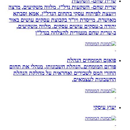
שרית שחם- השקעות
שרית שחם- השקעות נדל”ן. מלווה משקיעים, מרצה
ויועצת לפיתוח עסקי בתחום הנדל”ן. אמא וסבתא
מאושרת. ‏מייסדת ויו”ר בקבוצת עסקים עושים באור
יהודה‏ ב-‏עסקים עושים עסקים‏. ‏מלווה משקיעים,
ב-‏שרית שחם מנטורית להצלחה בנדל”ן‏
פואןם המומחים הנהלת
פורום המומחים.,הנהלת חשבונותן, מנהלי את תחום
החזרי המס לשכירים ואחראית על מחלקת הנהלת
החשבונות לעצמאים.
יעוץ עיסקי