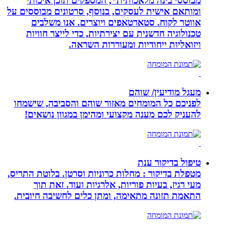
מבוססי בינה מלאכותית*, המספקים תוכן איכותי
ומותאם אישית לעסקים, בנוסף, סרטונים מבוססים על
אווטר לקוח. סטארטאפים ויוצרים. אנו משלבים
טכנולוגיה חדשנית עם יצירתיות, כדי לייצר חוויות
ויזואליות ייחודיות ומעוררות השראה.
מעגל מודיעין/ שוהם
לפניכם כל המומחים מאזור שוהם והסביבה, שישמחו
להעניק לכם מענה מקצועי ומהימן במגוון נושאים!
טיפול בדיקור ענת
מטפלת בדיקור : מחלות כרוניות וסרטן. בלוטת התריס,
מעי רגיז, בעיות פוריות, אלרגיות ועוד. זאת תוך
התאמת תזונה מתאימה, ומתן כלים לחשיבה חיובית.