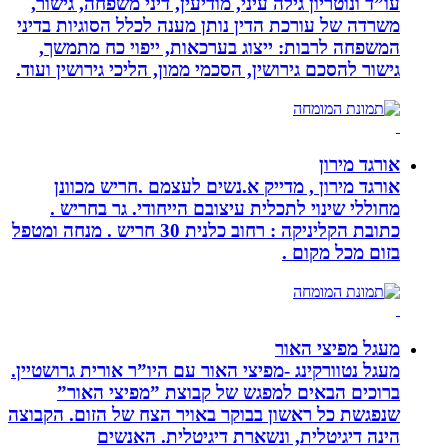
עו”ד ונוטריון גילה עיני, מודיעין, דיני משפחה, גישור,
משרדה של עורכת הדין נותן מענה לכלל הסוגיות בדיני
המשפחה לרבות: ייצוג בערכאות, ייפוי כח מתמשך,
גישור להסכם גירושין, הסכמי ממון, הליכי גירושין ועוד.
אורגד מירון
אורגד מירון , מדייק א.נשים לעצמם .חריש מכוונן
מחוללי שינוי לתכלית עיצובם הייחודי. גר בחריש .
כתובת הקליניקה : רחוב כלנית 30 חריש . מנחה ומטפל
בזום מכל מקום .
מעגל מפיצי האור
מעגל נטוורקינג -מפיצי האור עם היו”ר אורית גרושטיין.
ברוכים הבאים למפגש של קבוצת ”מפיצי האור”
שנפגשת כל ראשון בבוקר באויר הצח של הזום. הקבוצה
הינה דיגיטלית, ונשארת דיגיטלית. האנשים