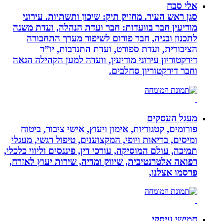
אלי סבח
סגן ראש העיר. מחזיק תיק: שיכון ותשתיות. עירוני
מודיעין חבר בוועדות: חבר ועדת הנהלה, ועדת משנה
לתכנון ובניה, חבר פורום לשיפור מערך התחבורה
הציבורית, ועדת ספורט, ועדת התנדבות, יו”ר
דירקטוריון עירוני מודיעין, וועדה למען הקהילה הגאה
וחבר דירקטוריון סחלבים.
מעגל העסקים
פורומים, קטגוריות, אימון ויעוץ, אישי ציבור, ביטוח
ומיסים, בריאות ויופי, המקצוענים, טיפול רגשי, מעגלי
תמיכה, עולם המוסיקה, עורכי דין, פיננסים וליווי כלכלי,
רפואה אלטרנטיבית, שיווק ומדיה, שירות יעוץ לאזרח,
פרסמו אצלנו,
חמישי עיסקי