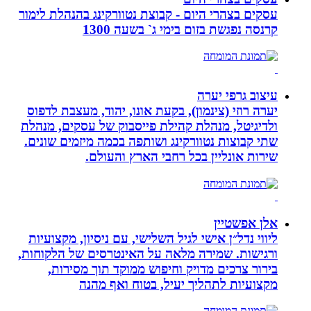
עסקים בצהרי היום - קבוצת נטוורקינג בהנהלת לימור
קרנסה נפגשת בזום בימי ג` בשעה 1300
עיצוב גרפי יערה
יערה רוזי (צינמון), בקעת אונו, יהוד, מעצבת לדפוס
ולדיגיטל, מנהלת קהילת פייסבוק של עסקים, מנהלת
שתי קבוצות נטוורקינג ושותפה בכמה מיזמים שונים.
שירות אונליין בכל רחבי הארץ והעולם.
אלן אפשטיין
ליווי נדל״ן אישי לגיל השלישי, עם ניסיון, מקצועיות
ורגישות. שמירה מלאה על האינטרסים של הלקוחות,
בירור צרכים מדויק וחיפוש ממוקד תוך מסירות,
מקצועיות לתהליך יעיל, בטוח ואף מהנה