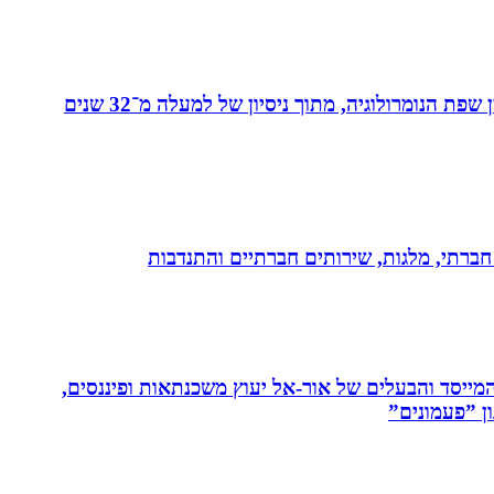
מאסטר בנומרולוגיה קבלית וטארוט ומפתחת שיטת ”קוד החיבור” - שיטה להורים ולילדים המשלבת בין שפת החינוך לבין שפת הנומרולוגיה, מתוך ניסיון של למעלה מ־32 שנים
ון חברתי, מלגות, שירותים חברתיים והתנדבות
 המייסד והבעלים של אור-אל יעוץ משכנתאות ופיננסים,
ן ”פעמונים”