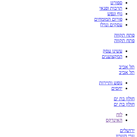
ספורט
תרבות ופנאי
גוף ונפש
פורום המומחים
עסקים ונדלן
פתח תקווה
פתח תקווה
עשינו עסק
המקצוענים
תל אביב
תל אביב
נופש ותיירות
יחסים
חולון בת ים
חולון בת ים
לוח
האינדקס
ירושלים
ערי השרון