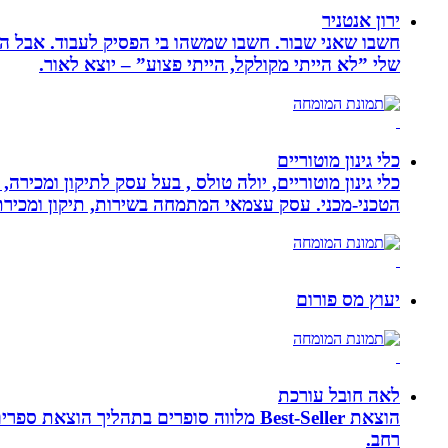
ירון אנטניר
חשבו שאני שבור. חשבו שמשהו בי הפסיק לעבוד. אבל הא
שלי ”לא הייתי מקולקל, הייתי פצוע” – יוצא לאור.
כלי גינון מוטוריים
כלי גינון מוטוריים, יולה טולס , בעל עסק לתיקון ומכי
הטכני-מכני. עסק עצמאי המתמחה בשירות, תיקון ומכירת כלי גינון
יעוץ מס פורום
לאה חובל עורכת
הוצאת Best-Seller מלווה סופרים בתהליך
רחב.