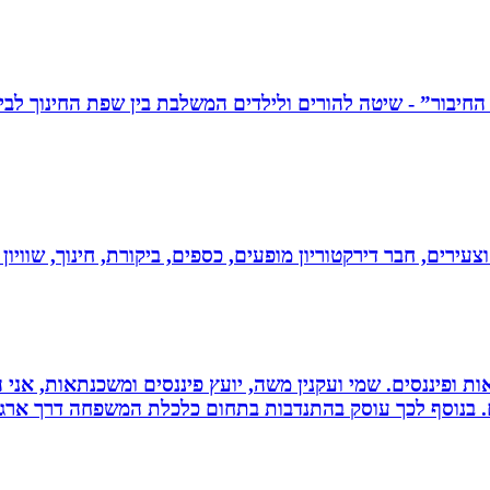
וצעירים, חבר דירקטוריון מופעים, כספים, ביקורת, חינוך, שווי
ות ופיננסים. שמי ועקנין משה, יועץ פיננסים ומשכנתאות, אני
ם. בנוסף לכך עוסק בהתנדבות בתחום כלכלת המשפחה דרך ארגו