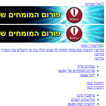
מודיעין
רחובות יבנה
פתח תקווה
תל אביב
חולון בת ים
ירושלים
ערי השרון
ר
מודיעין
מודיעין
עסקים ונדלן
פורום המומחים של mcity
קובי עצבני
רחובות יבנה
רחובות יבנה
פייסבוק סיטי
מודיעינים רעבים
חדשות רשת mcity