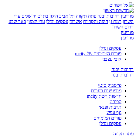
ן
רחובות יבנה
פתח תקווה
תל אביב
חולון בת ים
ירושלים
ערי
רמת גן
חיפה והקריות
אשדוד
עסקים ונדלן
ערי הצפון
באר שבע
השרון
ן
ן
עסקים ונדלן
פורום המומחים של mcity
קובי עצבני
ת יבנה
ת יבנה
פייסבוק סיטי
מודיעינים רעבים
חדשות רשת mcity
ספורט
תרבות ופנאי
גוף ונפש
פורום המומחים
עסקים ונדלן
קווה