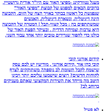
מעגל נטוורקינג -מפיצי האור עם היו”ר אורית גרושטיין.
ברוכים הבאים למפגש של קבוצת ”מפיצי האור”
שנפגשת כל ראשון בבוקר באויר הצח של הזום. הקבוצה
הינה דיגיטלית, ונשארת דיגיטלית. האנשים
שמשתתפים בה : מכל קצווי-תבל ! המטרה של הקבוצה
היא ערבות וצמיחה הדדית . ובעיקר הפצת האור של
כולנו כדי להפוך שגרירים טובים יותר אחד עבור השני.
קידום אורגני קובי
קובי כהן אור ,קידום אורגני , מודיעין יש לכם עסק
שישמח לקבל תשומת לב נוספת? משתוקקים לצרף
לקוחות חדשים? רוצים שישמעו עליכם יותר ויבינו
היטב מה מייחד את השירות המקצועי שאתם מעניקים
ברוחב לב?
לא פעיל