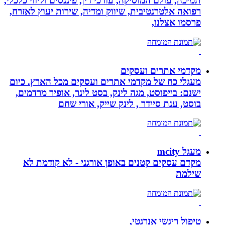
תמיכה, עולם המוסיקה, עורכי דין, פיננסים וליווי כלכלי,
רפואה אלטרנטיבית, שיווק ומדיה, שירות יעוץ לאזרח,
פרסמו אצלנו,
מקדמי אתרים ועסקים
מעגלי כח של מקדמי אתרים ועסקים מכל הארץ. כיום
ישנם: בייפוסט, מגה לינק, בסט לינר, אופיר מרדמים,
בוסט, ענת סיידר , לינק שייק, אורי שחם
מעגל mcity
מקדם עסקים קטנים באופן אורגני - לא קודמת לא
שילמת
טיפול ריגשי אנרגטי,