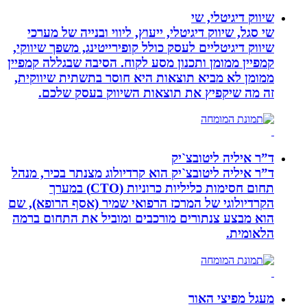
שיווק דיגיטלי, שי
שי סגל, שיווק דיגיטלי, ייעוץ, ליווי ובנייה של מערכי
שיווק דיגיטליים לעסק כולל קופירייטינג, משפך שיווקי,
קמפיין ממומן ותכנון מסע לקוח. הסיבה שבגללה קמפיין
ממומן לא מביא תוצאות היא חוסר בתשתית שיווקית,
זה מה שיקפיץ את תוצאות השיווק בעסק שלכם.
ד”ר איליה ליטובצ`יק
ד”ר איליה ליטובצ`יק הוא קרדיולוג מצנתר בכיר, מנהל
תחום חסימות כליליות כרוניות (CTO) במערך
הקרדיולוגי של המרכז הרפואי שמיר (אסף הרופא), שם
הוא מבצע צנתורים מורכבים ומוביל את התחום ברמה
הלאומית.
מעגל מפיצי האור