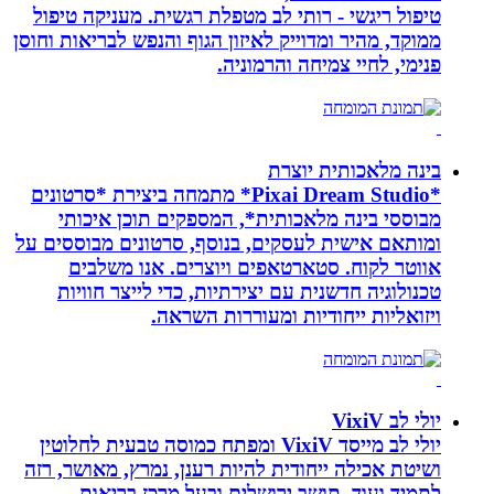
טיפול ריגשי - רותי לב מטפלת רגשית. מעניקה טיפול
ממוקד, מהיר ומדוייק לאיזון הגוף והנפש לבריאות וחוסן
פנימי, לחיי צמיחה והרמוניה.
בינה מלאכותית יוצרת
*Pixai Dream Studio* מתמחה ביצירת *סרטונים
מבוססי בינה מלאכותית*, המספקים תוכן איכותי
ומותאם אישית לעסקים, בנוסף, סרטונים מבוססים על
אווטר לקוח. סטארטאפים ויוצרים. אנו משלבים
טכנולוגיה חדשנית עם יצירתיות, כדי לייצר חוויות
ויזואליות ייחודיות ומעוררות השראה.
יולי לב VixiV
יולי לב מייסד VixiV ומפתח כמוסה טבעית לחלוטין
ושיטת אכילה ייחודית להיות רענן, נמרץ, מאושר, רזה
לתמיד ועוד. תושב ירושלים ובעל מרכז בריאות