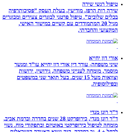
טיפול רגשי שירה
שירה רות הרפז, מודיעין, בעלת העסק ”פסיכותרפיה
בכלים שלובים”. טיפול פרטני לבוגרים צעירים ומבוגרים
מגיל 20 המתמודדים עם קשיים במישור האישי,
המקצועי והחברתי.
אורי דון יחייא
שיני משפחה- עורך דין אורי דון יחייא עו”ד ומגשר
מוסמך, מומחה לענייני משפחה, גירושין, ירושות
וצוואות מעל 15 שנים. בעל תואר שני במשפטים
ובפילוסופיה.
ד”ר רונן מנדי
ד”ר רונן מנדי, כירופרקט 28 שנים בחדרה וברמת אביב,
מומחה לטיפול כירופרקטי באוטיזם ובתפקודי מוח. נשוי
לרחל + 4, גר בחדרה. היה נשיא האגודה הישראלית