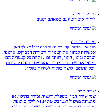
מעגלי תמיכה
להיות אוטוריטה גם כשאתם ישנים
עיריית מודיעין
מודיעין. תושב יקר! כל העיר בכף ידך! יש לך כאן
אפשרות לבחור את קטגורית השירות המבוקש: ארנונה,
הנדסה ובינוי, חינוך, רווחה וכו`, ותחת כל קטגוריה הם
ימצאו את שירותי העירייה המוצעים. תחת כל שירות
יוכל התושב: לגשת בקלות לשירות בקליק.
שירה תמר
שמי שירה תמר, מטפלת ריגשית ומורה בתיכון. אני
מתמחה בטיפול רגשי בשיטת NLP לילדים ונוער!
מסייעת בהתמודדות עם קשיים רגשיים כגון חרדות,