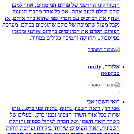
הנטוורקינג החדשני של פורום המומחים. אחד למען
כולם וכולם למען אחת. אם כל אחד מחברי המעגל
ישתף את הכרטיס עם חבריו כפי שהוא בחר אותם, אז
נקבל מעגל שתמיכה של כולם שתומכים בכולם. מערכת
הפורום תקדם את המיניסייט בקידום אורגני וממומן
בפייסבוק.. תחזוקה ותמיכה כלולים במחיר.
אלוורה, mcity
סבקפאה
רואי חשבון אבי
אבי וידן, רואה חשבון, נתניה, נתניה ובני ברק. . נותן
שרות בכל אזור השרון הצפוני ובבני ברק.. בעלים של
משרד רואה חשבון ושל חברה לניהול כספים והנהלת
חשבונות.תאור העיסוק: שירותי ביקורת ועריכת דוחות