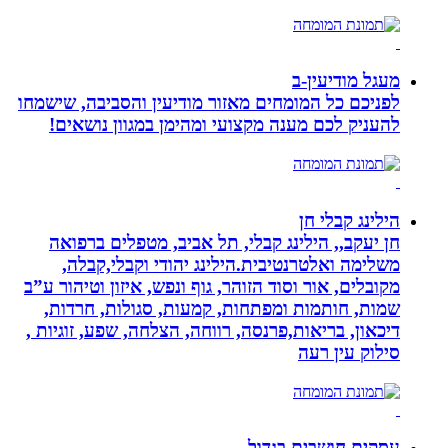
מעגל מודיעין-ב
לפניכם כל המומחים מאזור מודיעין והסביבה, שישמחו
להעניק לכם מענה מקצועי ומהימן במגוון נושאים!
הילינג קבלי חן
חן יעקב,, הילינג קבלי, תל אביב, מטפלים ברפואה
משלימה ואלטרנטיבית.הילינג יהודי וקבלי,קבלה,
מקובלים, אור וסוד הזוהר, גוף ונפש, איזון וטיהור ע”ב
שמות, חותמות ומפתחות, קמעות, סגולות, חרדות,
דיכאון, בריאות,פרנסה, רווחה, הצלחה, שפע, זוגיות ,
סילוק עין רעה
עסקים חושבים בגדול