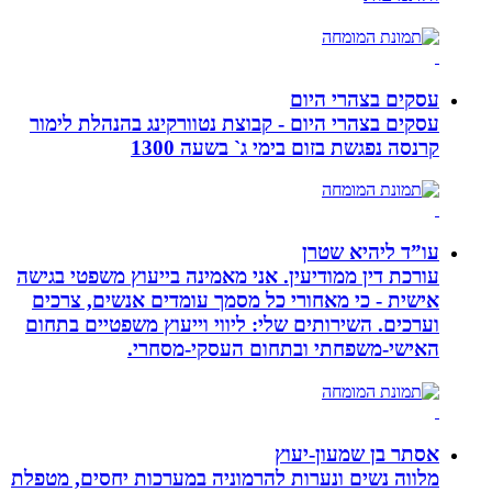
עסקים בצהרי היום
עסקים בצהרי היום - קבוצת נטוורקינג בהנהלת לימור
קרנסה נפגשת בזום בימי ג` בשעה 1300
עו”ד ליהיא שטרן
עורכת דין ממודיעין. אני מאמינה בייעוץ משפטי בגישה
אישית - כי מאחורי כל מסמך עומדים אנשים, צרכים
וערכים. השירותים שלי: ליווי וייעוץ משפטיים בתחום
האישי-משפחתי ובתחום העסקי-מסחרי.
אסתר בן שמעון-יעוץ
מלווה נשים ונערות להרמוניה במערכות יחסים, מטפלת