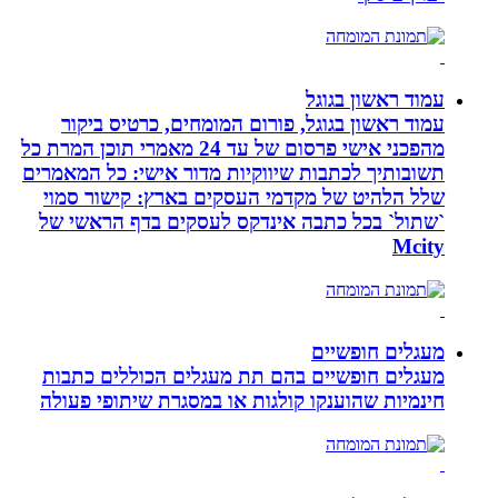
עמוד ראשון בגוגל
עמוד ראשון בגוגל, פורום המומחים, כרטיס ביקור
מהפכני אישי פרסום של עד 24 מאמרי תוכן המרת כל
תשובותיך לכתבות שיווקיות מדור אישי: כל המאמרים
שלל הלהיט של מקדמי העסקים בארץ: קישור סמוי
`שתול` בכל כתבה אינדקס לעסקים בדף הראשי של
Mcity
מעגלים חופשיים
מעגלים חופשיים בהם תת מעגלים הכוללים כתבות
חינמיות שהוענקו קולגות או במסגרת שיתופי פעולה