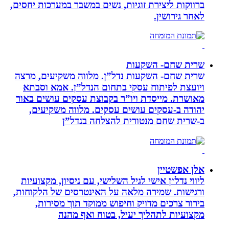
ברווקות ליצירת זוגיות, נשים במשבר במערכות יחסים,
לאחר גירושין.
שרית שחם- השקעות
שרית שחם- השקעות נדל”ן. מלווה משקיעים, מרצה
ויועצת לפיתוח עסקי בתחום הנדל”ן. אמא וסבתא
מאושרת. ‏מייסדת ויו”ר בקבוצת עסקים עושים באור
יהודה‏ ב-‏עסקים עושים עסקים‏. ‏מלווה משקיעים,
ב-‏שרית שחם מנטורית להצלחה בנדל”ן‏
אלן אפשטיין
ליווי נדל״ן אישי לגיל השלישי, עם ניסיון, מקצועיות
ורגישות. שמירה מלאה על האינטרסים של הלקוחות,
בירור צרכים מדויק וחיפוש ממוקד תוך מסירות,
מקצועיות לתהליך יעיל, בטוח ואף מהנה