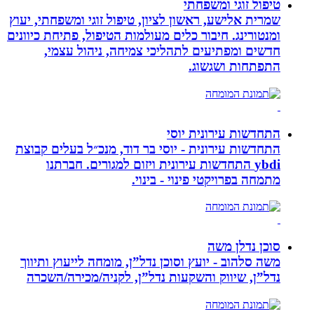
טיפול זוגי ומשפחתי
שמרית אלישע, ראשון לציון, טיפול זוגי ומשפחתי, יעוץ
ומנטורינג. חיבור כלים מעולמות הטיפול, פתיחת כיוונים
חדשים ומפתיעים לתהליכי צמיחה, ניהול עצמי,
התפתחות ושגשוג.
התחדשות עירונית יוסי
התחדשות עירונית - יוסי בר דוד, מנכ״ל בעלים קבוצת
ybdi התחדשות עירונית ויזום למגורים. חברתנו
מתמחה בפרויקטי פינוי - בינוי.
סוכן נדלן משה
משה סלהוב - יועץ וסוכן נדל”ן, מומחה לייעוץ ותיווך
נדל”ן, שיווק והשקעות נדל”ן, לקניה/מכירה/השכרה