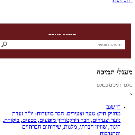
השרון
חיפוש באתר
לי תמיכה
תומכים בכולם
רן שגב
מחזיק תיק: נוער וצעירים. חבר בוועדות: יו”ר ועדת
נוער וצעירים, חבר דירקטוריון מופעים, כספים, ביקורת,
חינוך, שוויון חברתי, מלגות, שירותים חברתיים
והתנדבות