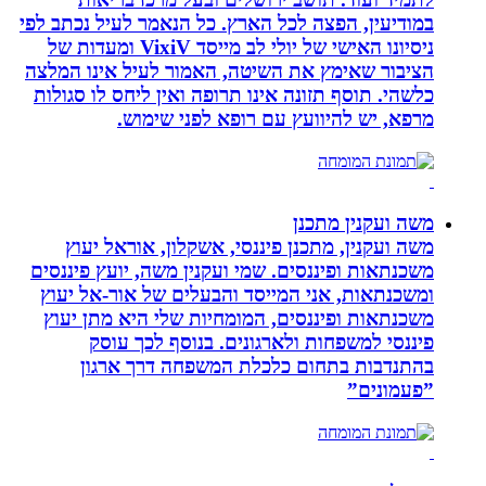
במודיעין, הפצה לכל הארץ. כל הנאמר לעיל נכתב לפי
ניסיונו האישי של יולי לב מייסד VixiV ומעדות של
הציבור שאימץ את השיטה, האמור לעיל אינו המלצה
כלשהי. תוסף תזונה אינו תרופה ואין ליחס לו סגולות
מרפא, יש להיוועץ עם רופא לפני שימוש.
משה ועקנין מתכנן
משה ועקנין, מתכנן פיננסי, אשקלון, אוראל יעוץ
משכנתאות ופיננסים. שמי ועקנין משה, יועץ פיננסים
ומשכנתאות, אני המייסד והבעלים של אור-אל יעוץ
משכנתאות ופיננסים, המומחיות שלי היא מתן יעוץ
פיננסי למשפחות ולארגונים. בנוסף לכך עוסק
בהתנדבות בתחום כלכלת המשפחה דרך ארגון
”פעמונים”