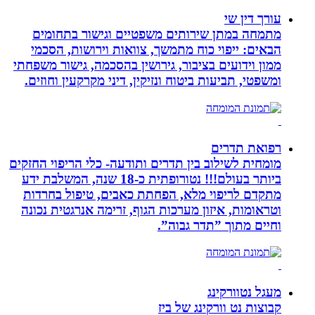
עורך דין שי
מתמחה במתן שירותים משפטיים וגישור בתחומים
הבאים: ייפוי כוח מתמשך, צוואות וירושות, הסכמי
ממון וידועים בציבור, גירושין בהסכמה, גישור משפחתי
ומשפטי, תביעות ביטוח ונזיקין, דיני מקרקעין וחוזים.
רפואת תדרים
מומחית לשילוב בין תדרים ותודעה- כלי הריפוי החזקים
ביותר בעולם!!! נטורופתית כ-18 שנה, המשלבת ידע
מתקדם לריפוי מלא, הפחתת כאבים, טיפול בחרדות
וטראומות, איזון מערכות הגוף, זרימה אנרגטית נכונה
וחיים מתוך ”תדר גבוה”.
מעגל נטוורקינג
קבוצות נט וורקינג של ביז