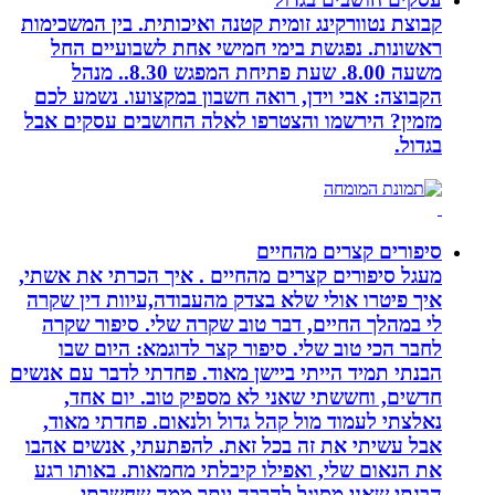
קבוצת נטוורקינג זומית קטנה ואיכותית. בין המשכימות
ראשונות. נפגשת בימי חמישי אחת לשבועיים החל
משעה 8.00. שעת פתיחת המפגש 8.30.. מנהל
הקבוצה: אבי וידן, רואה חשבון במקצועו. נשמע לכם
מזמין? הירשמו והצטרפו לאלה החושבים עסקים אבל
בגדול.
סיפורים קצרים מהחיים
מעגל סיפורים קצרים מהחיים . איך הכרתי את אשתי,
איך פיטרו אולי שלא בצדק מהעבודה,עיוות דין שקרה
לי במהלך החיים, דבר טוב שקרה שלי. סיפור שקרה
לחבר הכי טוב שלי. סיפור קצר לדוגמא: היום שבו
הבנתי תמיד הייתי ביישן מאוד. פחדתי לדבר עם אנשים
חדשים, וחששתי שאני לא מספיק טוב. יום אחד,
נאלצתי לעמוד מול קהל גדול ולנאום. פחדתי מאוד,
אבל עשיתי את זה בכל זאת. להפתעתי, אנשים אהבו
את הנאום שלי, ואפילו קיבלתי מחמאות. באותו רגע
הבנתי שאני מסוגל להרבה יותר ממה שחשבתי.