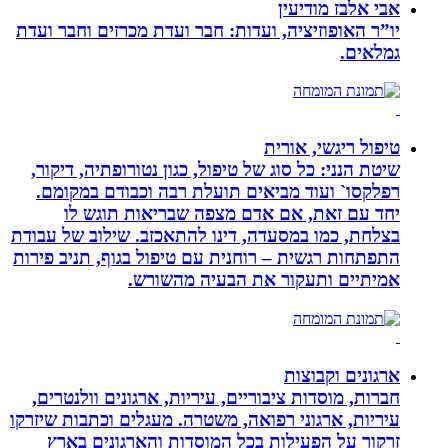
אבי אלבז מודיעין
יו”ר האופוזיציה, ועדות: חבר ועדת מכרזים וחבר ועדת
גמלאים.
טיפול ריגשי, אורית
שיטת הנני: כל סוג של טיפול, כגון נטורופתיה, דיקור,
רפלקסו` ועוד מביאים תועלת רבה וכבודם במקומם.
יחד עם זאת, אם אדם מצפה שבריאות תוגש לו
בצלחת, כמו במסעדה, דינו להתאכזב. שילוב של עבודת
התפתחות רגשית – רוחנית עם טיפול בגוף, תניב פירות
אמיתיים ותעקור את הבעיה מהשורש.
ארגונים וקבוצות
חברות, מוסדות ציבוריים, עיריות, ארגונים וולנטרים,
עיריות, ארגוני רפואה, משטרה. מעגלים וכתבות שיזרקו
זרקור על הפעילות בכל המוסדות והארגונים בארץ