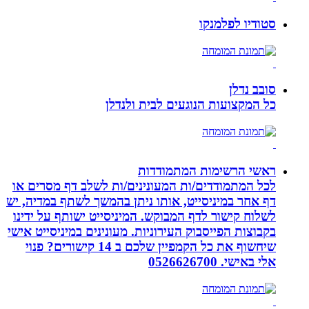
סטודיו לפלמנקו
סובב נדלן
כל המקצועות הנוגעים לבית ולנדלן
ראשי הרשימות המתמודדות
לכל המתמודדים/ות המעונינים/ות לשלב דף מסרים או
דף אחר במיניסייט, אותו ניתן בהמשך לשתף במדיה, יש
לשלוח קישור לדף המבוקש. המיניסייט ישותף על ידינו
בקבוצות הפייסבוק העירוניות. מעונינים במיניסייט אישי
שיחשוף את כל הקמפיין שלכם ב 14 קישורים? פנוי
אלי באישי. 0526626700