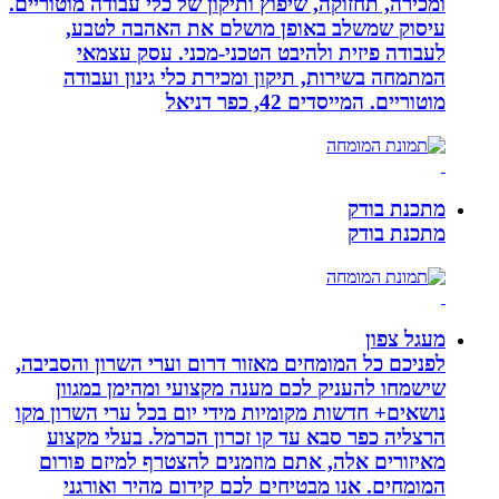
ומכירה, תחזוקה, שיפוץ ותיקון של כלי עבודה מוטוריים.
עיסוק שמשלב באופן מושלם את האהבה לטבע,
לעבודה פיזית ולהיבט הטכני-מכני. עסק עצמאי
המתמחה בשירות, תיקון ומכירת כלי גינון ועבודה
מוטוריים. המייסדים 42, כפר דניאל
מתכנת בודק
מתכנת בודק
מעגל צפון
לפניכם כל המומחים מאזור דרום וערי השרון והסביבה,
שישמחו להעניק לכם מענה מקצועי ומהימן במגוון
נושאים+ חדשות מקומיות מידי יום בכל ערי השרון מקו
הרצליה כפר סבא עד קו זכרון הכרמל. בעלי מקצוע
מאיזורים אלה, אתם מוזמנים להצטרף למיזם פורום
המומחים. אנו מבטיחים לכם קידום מהיר ואורגני