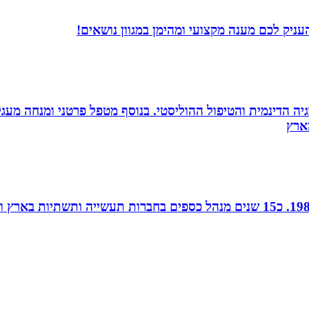
ניק לכם מענה מקצועי ומהימן במגוון נושאים!
ה הדינמית והטיפול ההוליסטי. בנוסף מטפל פרטני ומנחה מעגלי ג
חן נוי, הנהלת חשבונות ויעוץ מס, מודיעין, רו”ח משנת 1988. כ15 שנים מנהל כספ