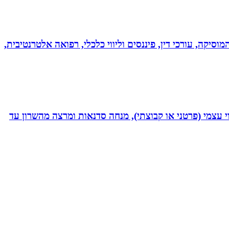
מוסיקה, עורכי דין, פיננסים וליווי כלכלי, רפואה אלטרנטיבית,
 נמרץ במקצועי בעקבות תאונה רותקתי לכיסא גלגלים. אני מומחית לשיטת ATH- ליווי לריפוי עצמי (פרטני או קבוצתי), מנחה סדנאות ומרצה מהשרון עד