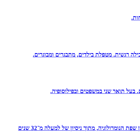
מאסטר בנומרולוגיה קבלית וטארוט ומפתחת שיטת ”קוד החיבור” - שיטה להורים ולילדים המשלבת בין שפת החינוך לבין שפת הנומרולוגיה, מתוך ניסיון של למעלה מ־32 שנים