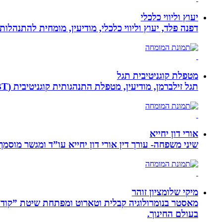
יעוץ וליווי כלכלי
דפנה פלד, יעוץ וליווי כלכלי, מודיעין, מומחית להתנהלות כלכלית ויעוץ פנסיוני, ב
מטפלת קוגניטיבית תגל
תגל זילברמן, מודיעין, מטפלת התנהגותית קוגניטיבית (CBT). מדריכת הורים ומנחת קבוצות. מומחית להפרעות קשב ואכילה רגשית. מטפלת בילדים, מתבגרים ומבוגרים.
אורי דון יחייא
שיני משפחה- עורך דין אורי דון יחייא עו”ד ומגשר מוסמך, מומחה לענייני משפחה,
מיקי שלומציון זוהר
בעולם החינוך.