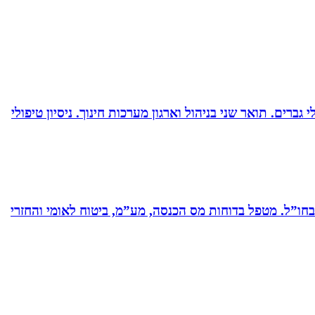
ברים. תואר שני בניהול וארגון מערכות חינוך. ניסיון טיפולי
ים בחברות תעשייה ותשתיות בארץ ובחו”ל. מטפל בדוחות מס הכנסה, מע”מ, ביטוח לאומי והחזרי