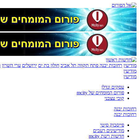
מודיעין
רחובות יבנה
פתח תקווה
תל אביב
חולון בת ים
ירושלים
ערי השרון
ר
מודיעין
מודיעין
עסקים ונדלן
פורום המומחים של mcity
קובי עצבני
רחובות יבנה
רחובות יבנה
פייסבוק סיטי
מודיעינים רעבים
חדשות רשת mcity