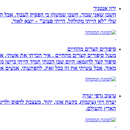
ירון אנטניר
חשבו שאני שבור. חשבו שמשהו בי הפסיק לעבוד. אבל הא
שלי ”לא הייתי מקולקל, הייתי פצוע” – יוצא לאור.
סיפורים קצרים מהחיים
מעגל סיפורים קצרים מהחיים . איך הכרתי את אשתי, איך
סיפור קצר לדוגמא: היום שבו הבנתי תמיד הייתי ביישן 
מאוד, אבל עשיתי את זה בכל זאת. להפתעתי, אנשים אה
עיצוב גרפי יערה
יערה רוזי (צינמון), בקעת אונו, יהוד, מעצבת לדפוס ולד
הארץ והעולם.