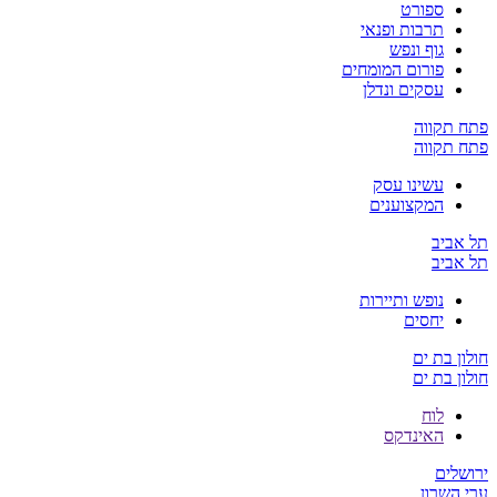
ספורט
תרבות ופנאי
גוף ונפש
פורום המומחים
עסקים ונדלן
פתח תקווה
פתח תקווה
עשינו עסק
המקצוענים
תל אביב
תל אביב
נופש ותיירות
יחסים
חולון בת ים
חולון בת ים
לוח
האינדקס
ירושלים
ערי השרון