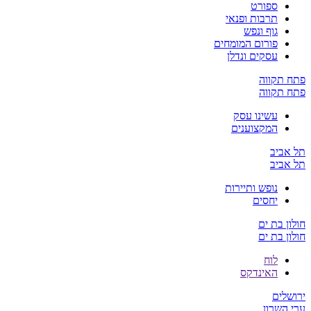
ספורט
תרבות ופנאי
גוף ונפש
פורום המומחים
עסקים ונדלן
פתח תקווה
פתח תקווה
עשינו עסק
המקצוענים
תל אביב
תל אביב
נופש ותיירות
יחסים
חולון בת ים
חולון בת ים
לוח
האינדקס
ירושלים
ערי השרון