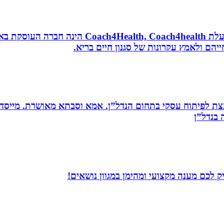
נטורופתית, מאמנת לאורח חיים בריא, תושבת אשדוד
הם ולאמץ עקרונות של סגנון חיים בריא.
ת לפיתוח עסקי בתחום הנדל”ן. אמא וסבתא מאושרת. ‏מייסדת 
בנדל”ן‏
 לכם מענה מקצועי ומהימן במגוון נושאים!