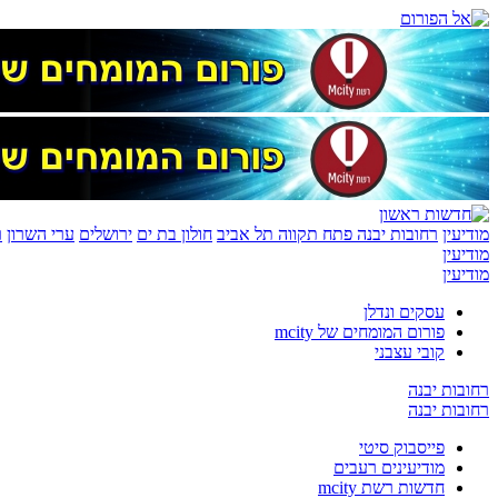
מודיעין
רחובות יבנה
פתח תקווה
תל אביב
חולון בת ים
ירושלים
ערי השרון
ר
מודיעין
מודיעין
עסקים ונדלן
פורום המומחים של mcity
קובי עצבני
רחובות יבנה
רחובות יבנה
פייסבוק סיטי
מודיעינים רעבים
חדשות רשת mcity