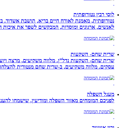
לוסי רבין נטורופתית
לאנשים, ארגונים ומוסדות, המבקשים לשפר את איכות חיי
שרית שחם- השקעות
שרית שחם- השקעות נדל”ן. מלווה משקיעים, מרצה ויועצ
עסקים‏. ‏מלווה משקיעים, ב-‏שרית שחם מנטורית להצלחה 
מעגל השפלה
לפניכם המומחים מאזור השפלה ומודיעין, שישמחו להעניק
ירון אנטניר