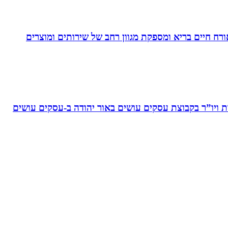
. בעלת Coach4Health, Coach4health הינה חברה העוסקת באורח חיים בריא ומספקת מגוון רחב של שירותים ומוצרים
ויו”ר בקבוצת עסקים עושים באור יהודה‏ ב-‏עסקים עושים