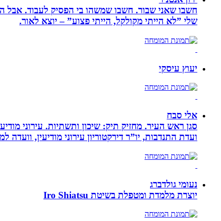
חשבו שאני שבור. חשבו שמשהו בי הפסיק לעבוד. אבל הא
שלי ”לא הייתי מקולקל, הייתי פצוע” – יוצא לאור.
יעוץ עיסקי
אלי סבח
סגן ראש העיר. מחזיק תיק: שיכון ותשתיות. עירוני מודי
ועדת התנדבות, יו”ר דירקטוריון עירוני מודיעין, וועדה 
נעומי גולדברג
יוצרת מלמדת ומטפלת בשיטת Iro Shiatsu