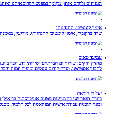
העניינים ולקדם אותו, מקומך במפגש הקרוב איתנו ואנ
אימון קוגנטיבי- התנהגותי
שרה ברקוביץ, אימון קוגנטיבי התנהגותי, מודיעין, מאמנ
עמיעד טאוב
מחזיק תיקים: שירותיים חברתיים ושירותי דת. חבר בוועד
לתכנון אסטרטגי, ועדת קידום עסקים וטיפוח יזמות וחבר 
יעל רן הוראה
בוגרת תואר שני בהצטיינות מטעם אוניברסיטת בר אילן ב
ובונה תוכנית עבודה אישית המותאמת לכל תלמיד. מסגלת