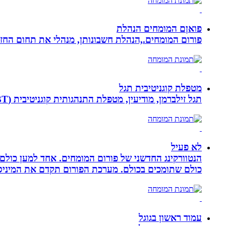
פואןם המומחים הנהלת
פורום המומחים.,הנהלת חשבונותן, מנהלי את תחום הח
מטפלת קוגניטיבית תגל
תגל זילברמן, מודיעין, מטפלת התנהגותית קוגניטיבית (CBT). מדריכת הורים ומנחת קבוצות. מומחית להפרעות קשב ואכילה רגשית. מטפלת בילדים, מתבגרים ומבוגרים.
לא פעיל
הנטוורקינג החדשני של פורום המומחים. אחד למען כול
כולם שתומכים בכולם. מערכת הפורום תקדם את המיניסייט
עמוד ראשון בגוגל