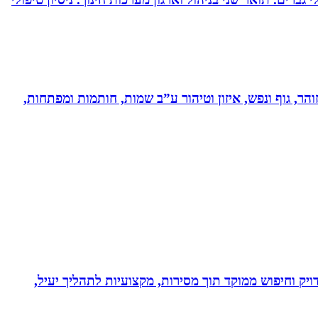
והר, גוף ונפש, איזון וטיהור ע”ב שמות, חותמות ומפתחות,
ויק וחיפוש ממוקד תוך מסירות, מקצועיות לתהליך יעיל,