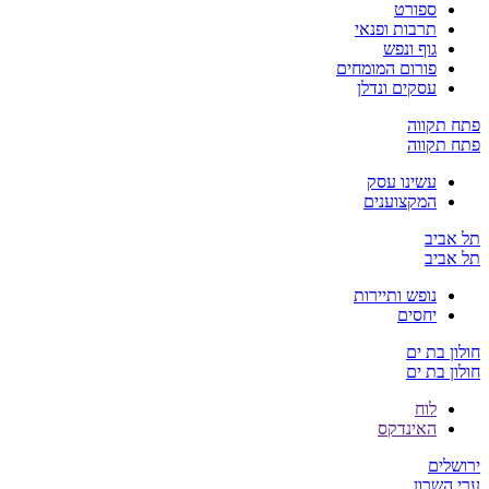
ספורט
תרבות ופנאי
גוף ונפש
פורום המומחים
עסקים ונדלן
פתח תקווה
פתח תקווה
עשינו עסק
המקצוענים
תל אביב
תל אביב
נופש ותיירות
יחסים
חולון בת ים
חולון בת ים
לוח
האינדקס
ירושלים
ערי השרון