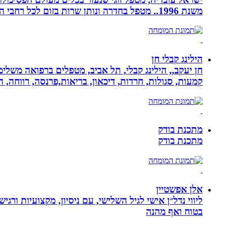
משנת 1996.. מטפל בחדרה ונותן שרות בזום לכל רחבי הארץ
הילינג קבלי חן
חן יעקב,, הילינג קבלי, תל אביב, מטפלים ברפואה משלימה
קמעות, סגולות, חרדות, דיכאון, בריאות,פרנסה, רווחה, ה
מתכנת בודק
מתכנת בודק
אלן אפשטיין
ליווי נדל״ן אישי לגיל השלישי, עם ניסיון, מקצועיות ו
בטוח ואף מהנה