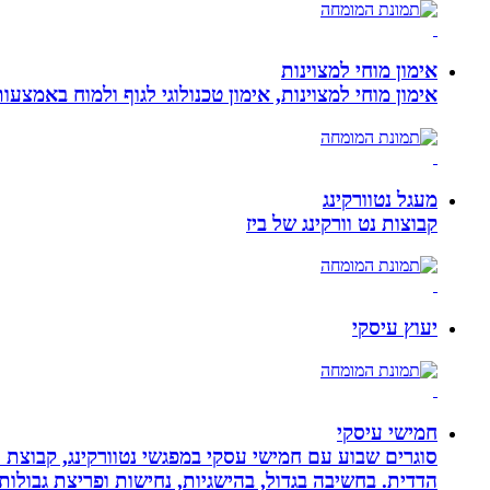
אימון מוחי למצוינות
אימון מוחי למצוינות, אימון טכנולוגי לגוף ולמוח באמצעות ביופידבק, נוירופידבק ו NLP המכוון
מעגל נטוורקינג
קבוצות נט וורקינג של ביז
יעוץ עיסקי
חמישי עיסקי
סוגרים שבוע עם חמישי עסקי במפגשי נטוורקינג, קבוצת 
הדדית. בחשיבה בגדול, בהישגיות, נחישות ופריצת גבולו