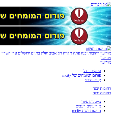
מודיעין
רחובות יבנה
פתח תקווה
תל אביב
חולון בת ים
ירושלים
ערי השרון
ר
מודיעין
מודיעין
עסקים ונדלן
פורום המומחים של mcity
קובי עצבני
רחובות יבנה
רחובות יבנה
פייסבוק סיטי
מודיעינים רעבים
חדשות רשת mcity