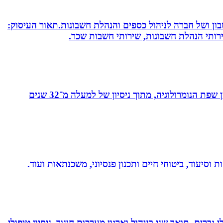
חשבון ושל חברה לניהול כספים והנהלת חשבונות.תאור העיסוק:
שירותי הנהלת חשבונות, שירותי חשבות שכר.
מאסטר בנומרולוגיה קבלית וטארוט ומפתחת שיטת ”קוד החיבור” - שיטה להורים ולילדים המשלבת בין שפת החינוך לבין שפת הנומרולוגיה, מתוך ניסיון של למעלה מ־32 שנים
 וסיעוד, ביטוחי חיים ותכנון פנסיוני, משכנתאות ועוד.
ברים. תואר שני בניהול וארגון מערכות חינוך. ניסיון טיפולי