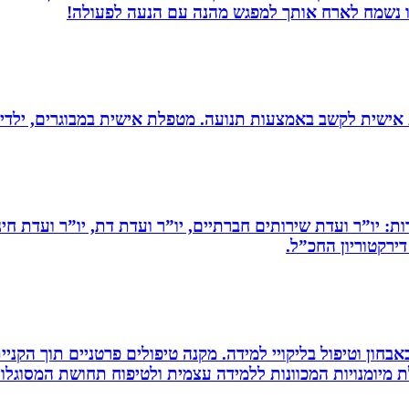
חנו נשמח לארח אותך למפגש מהנה עם הנעה לפעולה!
ת אישית לקשב באמצעות תנועה. מטפלת אישית במבוגרים, ילדים 
ות: יו”ר ועדת שירותים חברתיים, יו”ר ועדת דת, יו”ר ועדת חי
דירקטוריון החכ”ל.
אבחון וטיפול בליקויי למידה. מקנה טיפולים פרטניים תוך הק
 מיומנויות המכוונות ללמידה עצמית ולטיפוח תחושת המסוגלות