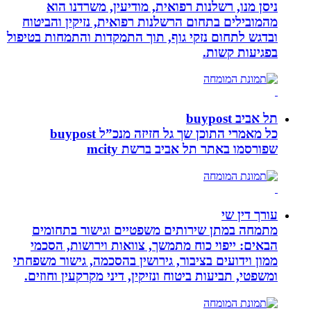
ניסן מנו, רשלנות רפואית, מודיעין, משרדנו הוא
מהמובילים בתחום הרשלנות רפואית, נזיקין והביטוח
ובדגש לתחום נזקי גוף, תוך התמקדות והתמחות בטיפול
בפגיעות קשות.
תל אביב buypost
כל מאמרי התוכן שך גל חזיזה מנכ”ל buypost
שפורסמו באתר תל אביב ברשת mcity
עורך דין שי
מתמחה במתן שירותים משפטיים וגישור בתחומים
הבאים: ייפוי כוח מתמשך, צוואות וירושות, הסכמי
ממון וידועים בציבור, גירושין בהסכמה, גישור משפחתי
ומשפטי, תביעות ביטוח ונזיקין, דיני מקרקעין וחוזים.