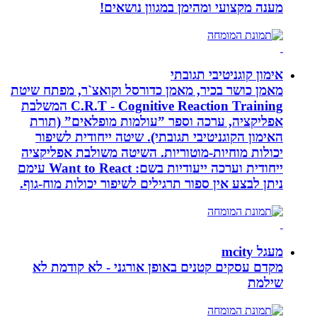
מענה מקצועי ומהימן במגוון נושאים!
אימון קוגניטיבי תגובתי
מאמן כושר בכיר, מאמן כדורסל וקואצ`ר, מפתח שיטת
C.R.T - Cognitive Reaction Training המשלבת
אפליקציה, ערכה וספר ”עולמות מופלאים” (תורת
האימון הקוגניטיבי תגובתי). שיטה ייחודית לשיפור
יכולות מוחיות-מוטוריות. השיטה משולבת אפליקציה
ייחודית וערכה ייעודיות בשם: Want to React עימם
ניתן לבצע אין ספור תרגילים לשיפור יכולות מוח-גוף.
מעגל mcity
מקדם עסקים קטנים באופן אורגני - לא קודמת לא
שילמת