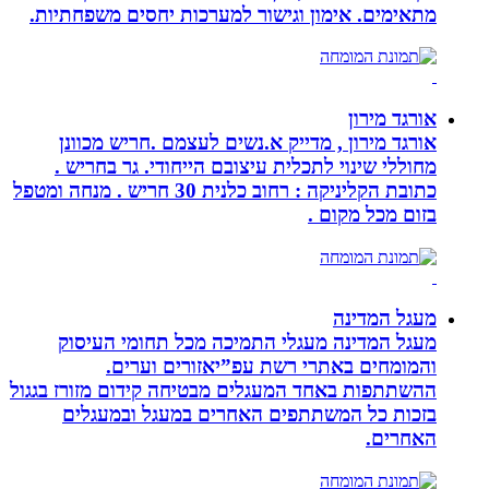
מתאימים. אימון וגישור למערכות יחסים משפחתיות.
אורגד מירון
אורגד מירון , מדייק א.נשים לעצמם .חריש מכוונן
מחוללי שינוי לתכלית עיצובם הייחודי. גר בחריש .
כתובת הקליניקה : רחוב כלנית 30 חריש . מנחה ומטפל
בזום מכל מקום .
מעגל המדינה
מעגל המדינה מעגלי התמיכה מכל תחומי העיסוק
והמומחים באתרי רשת עפ”יאזורים וערים.
ההשתתפות באחד המעגלים מבטיחה קידום מזורז בגגול
בזכות כל המשתתפים האחרים במעגל ובמעגלים
האחרים.