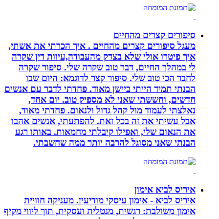
סיפורים קצרים מהחיים
מעגל סיפורים קצרים מהחיים . איך הכרתי את אשתי,
איך פיטרו אולי שלא בצדק מהעבודה,עיוות דין שקרה
לי במהלך החיים, דבר טוב שקרה שלי. סיפור שקרה
לחבר הכי טוב שלי. סיפור קצר לדוגמא: היום שבו
הבנתי תמיד הייתי ביישן מאוד. פחדתי לדבר עם אנשים
חדשים, וחששתי שאני לא מספיק טוב. יום אחד,
נאלצתי לעמוד מול קהל גדול ולנאום. פחדתי מאוד,
אבל עשיתי את זה בכל זאת. להפתעתי, אנשים אהבו
את הנאום שלי, ואפילו קיבלתי מחמאות. באותו רגע
הבנתי שאני מסוגל להרבה יותר ממה שחשבתי.
איריס לביא אימון
איריס לביא - אימון עיסקי מודיעין. מעניקה חוויית
אימון משולבת: רגשית, מנטלית ועסקית, תוך ליווי מקיף