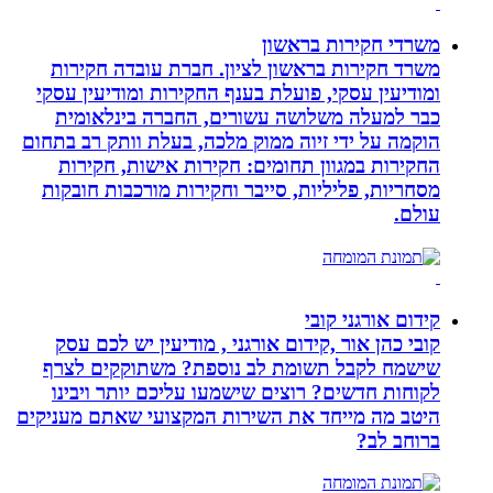
משרדי חקירות בראשון
משרד חקירות בראשון לציון. חברת עובדה חקירות
ומודיעין עסקי, פועלת בענף החקירות ומודיעין עסקי
כבר למעלה משלושה עשורים, החברה בינלאומית
הוקמה על ידי זיוה ממוק מלכה, בעלת וותק רב בתחום
החקירות במגוון תחומים: חקירות אישות, חקירות
מסחריות, פליליות, סייבר וחקירות מורכבות חובקות
עולם.
קידום אורגני קובי
קובי כהן אור ,קידום אורגני , מודיעין יש לכם עסק
שישמח לקבל תשומת לב נוספת? משתוקקים לצרף
לקוחות חדשים? רוצים שישמעו עליכם יותר ויבינו
היטב מה מייחד את השירות המקצועי שאתם מעניקים
ברוחב לב?