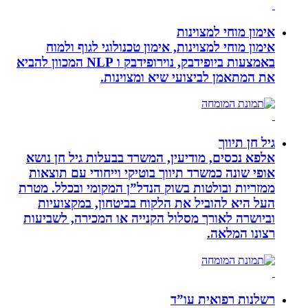
אימון מוחי למצוינות
אימון מוחי למצוינות, אימון טכנולוגי לגוף ולמוח
באמצעות ביופידבק, נוירופידבק ו NLP המכוון להביא
את המתאמן לביצועי שיא ומצוינות.
גיל חן תיווך
אלפא נכסים, מודיעין, המשרד בבעלות גיל חן נושא
אופי שונה כמשרד תיווך בוטיקי וייחודי עם תוצאות
ממזריות ובולטות בשוק הנדל”ן המקומי ובכלל. מטרת
העל היא להוביל את הלקוח בביטחון, במקצועיות
וביושרה לאורך מסלול הקנייה או המכירה, לשביעות
רצונו המלאה.
רשלנות רפואית עו”ד