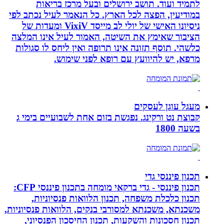
לתמיד ועוד. תושב ירושלים ובעל מרכז בריאות
במודיעין, הפצה לכל הארץ. כל הנאמר לעיל נכתב לפי
ניסיונו האישי של יולי לב מייסד VixiV ומעדות של
הציבור שאימץ את השיטה, האמור לעיל אינו המלצה
כלשהי. תוסף תזונה אינו תרופה ואין ליחס לו סגולות
מרפא, יש להיוועץ עם רופא לפני שימוש.
מעגל עוגן לעסקים
קבוצת נט ורקינג. נפגשת בזום אחת לשבועיים בימי ג
בשעה 1800
תכנון פיננסי גדי
תכנון פיננסי - גדי ברקאי מומחה בתכנון פיננסי CFP:
תכנון כלכלת משפחה, תכנון הלוואות פנסיוניות,
משכנתא, משכנתא למסורבי בנקים, הלוואות פנסיוניות,
תכנון חסכונות והשקעות, תכנון החיסכון הפנסיוני,