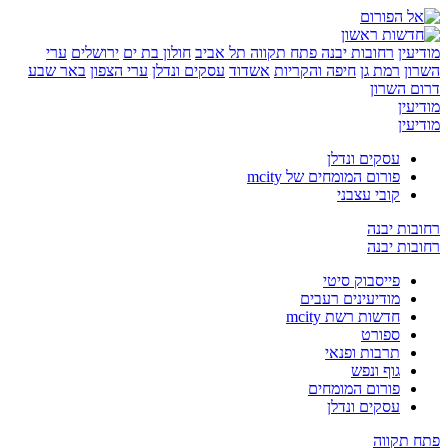
ן
רחובות יבנה
פתח תקווה
תל אביב
חולון בת ים
ירושלים
ערי
רמת גן
חיפה והקריות
אשדוד
עסקים ונדלן
ערי הצפון
באר שבע
השרון
ן
ן
עסקים ונדלן
פורום המומחים של mcity
קובי עצבני
ת יבנה
ת יבנה
פייסבוק סיטי
מודיעינים רעבים
חדשות רשת mcity
ספורט
תרבות ופנאי
גוף ונפש
פורום המומחים
עסקים ונדלן
קווה