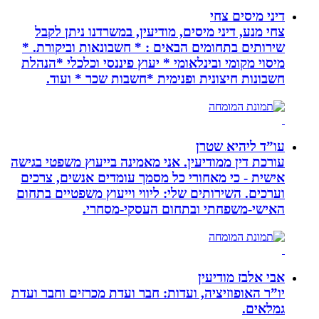
דיני מיסים צחי
צחי מנע, דיני מיסים, מודיעין, במשרדנו ניתן לקבל
שירותים בתחומים הבאים : * חשבונאות וביקורת. *
מיסוי מקומי ובינלאומי * יעוץ פיננסי וכלכלי *הנהלת
חשבונות חיצונית ופנימית *חשבות שכר * ועוד.
עו”ד ליהיא שטרן
עורכת דין ממודיעין. אני מאמינה בייעוץ משפטי בגישה
אישית - כי מאחורי כל מסמך עומדים אנשים, צרכים
וערכים. השירותים שלי: ליווי וייעוץ משפטיים בתחום
האישי-משפחתי ובתחום העסקי-מסחרי.
אבי אלבז מודיעין
יו”ר האופוזיציה, ועדות: חבר ועדת מכרזים וחבר ועדת
גמלאים.