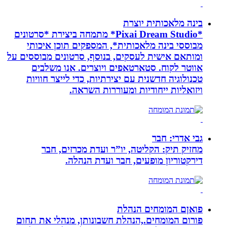
בינה מלאכותית יוצרת
*Pixai Dream Studio* מתמחה ביצירת *סרטונים
מבוססי בינה מלאכותית*, המספקים תוכן איכותי
ומותאם אישית לעסקים, בנוסף, סרטונים מבוססים על
אווטר לקוח. סטארטאפים ויוצרים. אנו משלבים
טכנולוגיה חדשנית עם יצירתיות, כדי לייצר חוויות
ויזואליות ייחודיות ומעוררות השראה.
גבי אדרי: חבר
מחזיק תיק: הקליטה, יו”ר ועדת מכרזים, חבר
דירקטוריון מופעים, חבר ועדת הנהלה.
פואןם המומחים הנהלת
פורום המומחים.,הנהלת חשבונותן, מנהלי את תחום