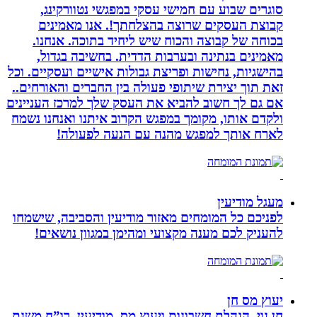
סוגרים שבוע עם חמישי עסקי במפגשי נטוורקינג,
קבוצת העסקים שרוצה בהצלחתך!. אנו מאמינים
בכוחה של קבוצה והכוח שיש ליחיד בתוכה. אנחנו.
מאמינים בנתינה ובערבות הדדית. בחשיבה בגדול,
בהישגיות, נחישות ופריצת גבולות אישיים ועסקיים. וכל
זאת תוך יצירת שיתופי פעולה בין החברים והאורחים..
אם גם לך חשוב להביא את העסק שלך למרכז העניינים
ולקדם אותו, מקומך במפגש הקרוב איתנו ואנחנו נשמח
לארח אותך למפגש מהנה עם הנעה לפעולה!
מעגל מודיעין
לפניכם כל המומחים מאזור מודיעין והסביבה, שישמחו
להעניק לכם מענה מקצועי ומהימן במגוון נושאים!
יעוץ מס חן
חן נוי, הנהלת חשבונות ויעוץ מס, מודיעין, רו”ח משנת