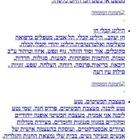
מטעם או בשם חברה/יזם כלשהו.
הילינג קבלי חן
חן יעקב,, הילינג קבלי, תל אביב, מטפלים ברפואה
משלימה ואלטרנטיבית.הילינג יהודי וקבלי,קבלה,
מקובלים, אור וסוד הזוהר, גוף ונפש, איזון וטיהור ע”ב
שמות, חותמות ומפתחות, קמעות, סגולות, חרדות,
דיכאון, בריאות,פרנסה, רווחה, הצלחה, שפע, זוגיות ,
סילוק עין רעה
מעצבת תכשיטים, נטע
נטע ליבנה, מעצבת תכשיטים, פרדס חנה, שמי נטע
ליבנה אני אמנית, מעצבת תכשיטי אופנה ייחודיים
ומקוריים במגוון סגנונות וחומרים, מציירת מנדלות
וציורים אבסטרקטיים, ועוסקת בהעצמה אישית של
אנשים ובעיקר נשים. בבית שלי נמצאת החנות והגלריה,