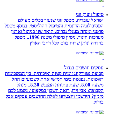
טיפול ויעוץ זוגי
ישראל עובדיה, מטפל זוגי שנעזר בכלים מעולם
הפסיכולוגיה הדינמית והטיפול ההוליסטי. בנוסף מטפל
פרטני ומנחה מעגלי גברים. תואר שני בניהול וארגון
מערכות חינוך. ניסיון טיפולי משנת 1996.. מטפל
בחדרה ונותן שרות בזום לכל רחבי הארץ
עסקים חושבים בגדול
קבוצת נטוורקינג זומית קטנה ואיכותית. בין המשכימות
ראשונות. נפגשת בימי חמישי אחת לשבועיים החל
משעה 8.00. שעת פתיחת המפגש 8.30.. מנהל
הקבוצה: אבי וידן, רואה חשבון במקצועו. נשמע לכם
מזמין? הירשמו והצטרפו לאלה החושבים עסקים אבל
בגדול.