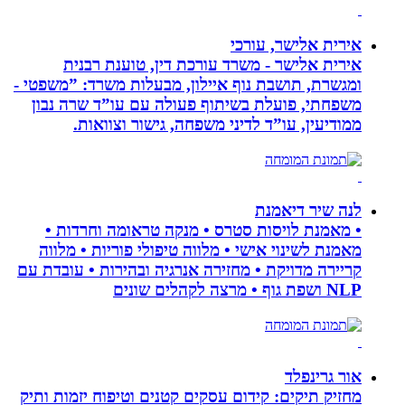
אירית אלישר, עורכי
אירית אלישר - משרד עורכת דין, טוענת רבנית
ומגשרת, תושבת נוף איילון, מבעלות משרד: ”משפטי -
משפחתי, פועלת בשיתוף פעולה עם עו”ד שרה נבון
ממודיעין, עו”ד לדיני משפחה, גישור וצוואות.
לנה שיר דיאמנת
• מאמנת לויסות סטרס • מנקה טראומה וחרדות •
מאמנת לשינוי אישי • מלווה טיפולי פוריות • מלווה
קריירה מדויקת • מחזירה אנרגיה ובהירות • עובדת עם
NLP ושפת גוף • מרצה לקהלים שונים
אור גרינפלד
מחזיק תיקים: קידום עסקים קטנים וטיפוח יזמות ותיק