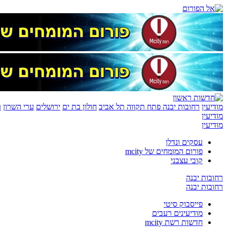
מודיעין
רחובות יבנה
פתח תקווה
תל אביב
חולון בת ים
ירושלים
ערי השרון
ר
מודיעין
מודיעין
עסקים ונדלן
פורום המומחים של mcity
קובי עצבני
רחובות יבנה
רחובות יבנה
פייסבוק סיטי
מודיעינים רעבים
חדשות רשת mcity