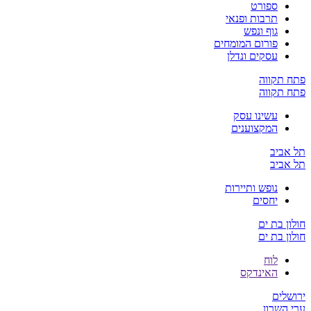
ספורט
תרבות ופנאי
גוף ונפש
פורום המומחים
עסקים ונדלן
פתח תקווה
פתח תקווה
עשינו עסק
המקצוענים
תל אביב
תל אביב
נופש ותיירות
יחסים
חולון בת ים
חולון בת ים
לוח
האינדקס
ירושלים
ערי השרון