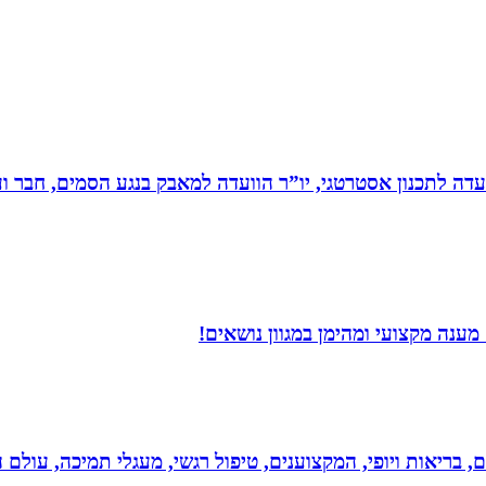
עדה לתכנון אסטרטגי, יו”ר הוועדה למאבק בנגע הסמים, חבר וע
ענה מקצועי ומהימן במגוון נושאים!
ים, בריאות ויופי, המקצוענים, טיפול רגשי, מעגלי תמיכה, עולם ה