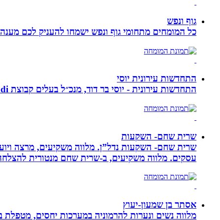
גוף ונפש
כל המומחים מתחומי גוף ונפש ישמחו להעניק לכם מענה מ
התחדשות עירונית יוסי
התחדשות עירונית - יוסי בר דוד, מנכ״ל בעלים קבוצת ybdi התחדשות עירונית ויזום למגורים. חברתנו מתמחה בפרויקטי פינוי - בינוי.
שרית שחם- השקעות
שרית שחם- השקעות נדל”ן. מלווה משקיעים, מרצה ויועצ
עסקים‏. ‏מלווה משקיעים, ב-‏שרית שחם מנטורית להצלחה 
אסתר בן שמעון-יעוץ
מלווה נשים ונערות להרמוניה במערכות יחסים, מטפלת ברו