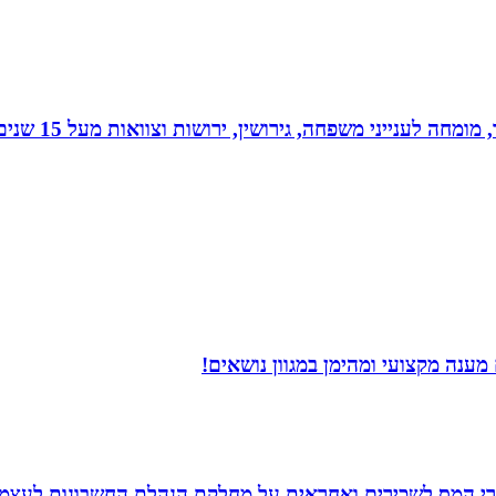
 גירושין, ירושות וצוואות מעל 15 שנים. בעל תואר שני במשפטים ובפילוסופיה.
מענה מקצועי ומהימן במגוון נושאים!
זרי המס לשכירים ואחראית על מחלקת הנהלת החשבונות לעצמ